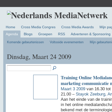
Home
Cross Media Congres
Cross Media Awards
Mijn pa
Agenda
Blogs
Groepen
RSS
Adverteren & Sponsoring
Komende gebeurtenissen
Voltooide evenementen
Mijn gebeurten
Dinsdag, Maart 24 2009
Training Online Medialan
marketing communicatie 
Maart 3 2009
van 16.30 tot
21.00 –
Stayok Zeeburg, A
Aan het einde van de trainin
in het online medialandscha
bekend met de terminologie