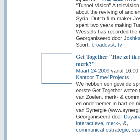
“Tunnel Vision” A televisio
about the reviving of ancien
Syria. Dutch film-maker J
spent two years making Tun
Wessels has recorded the r
Georganiseerd door
Joshk
Soort:
broadcast
,
tv
Get Together "Hoe zet ik m
merk?"
Maart 24 2009
vanaf 16.00 
Kantoor Time4Projects
We hebben een gewilde spr
eerste Get Together weten t
van Zoelen, merk- & commu
en ondernemer in hart en ni
van Synergie (www.synergi
Georganiseerd door
Dayan
interactieve
,
merk-
,
&
,
communicatiestrategie
,
ses