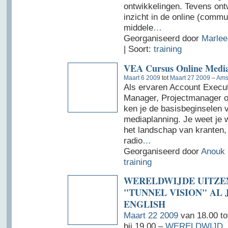
ontwikkelingen. Tevens ont
inzicht in de online (commu
middele
…
Georganiseerd door
Marlee
| Soort:
training
VEA Cursus Online Medi
Maart 6 2009
tot
Maart 27 2009
–
Ams
Als ervaren Account Execut
Manager, Projectmanager o
ken je de basisbeginselen 
mediaplanning. Je weet je w
het landschap van kranten, t
radio
…
Georganiseerd door
Anouk
training
WERELDWIJDE UITZE
"TUNNEL VISION" AL
ENGLISH
Maart 22 2009
van 18.00 t
bij 19.00 –
WERELDWIJD