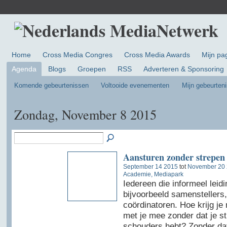
Home
Cross Media Congres
Cross Media Awards
Mijn pa
Agenda
Blogs
Groepen
RSS
Adverteren & Sponsoring
Komende gebeurtenissen
Voltooide evenementen
Mijn gebeurten
Zondag, November 8 2015
Aansturen zonder strepen 
September 14 2015
tot
November 20
Academie, Mediapark
Iedereen die informeel leidi
bijvoorbeeld samenstellers
coördinatoren. Hoe krijg j
met je mee zonder dat je st
schouders hebt? Zonder dat