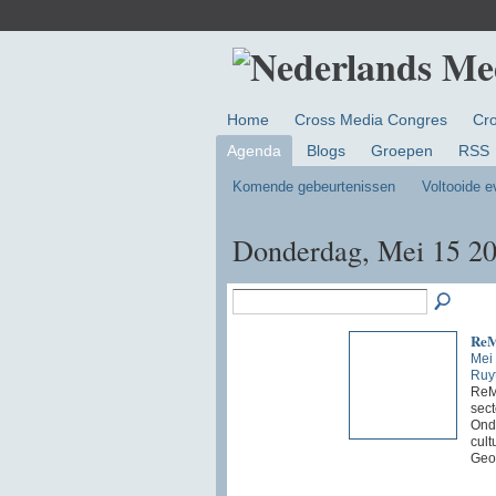
Home
Cross Media Congres
Cr
Agenda
Blogs
Groepen
RSS
Komende gebeurtenissen
Voltooide 
Donderdag, Mei 15 2
ReM
Mei
Ruyt
ReMi
se
Ond
cul
Geo