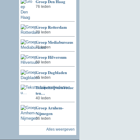
Groep Den Haag
76 leden
Groep Rotterdam
73 leden
Groep Mediabureaus
71 leden
Groep Hilversum
59 leden
Groep Dagbladen
45 leden
Tekstschrijvers/redac
teu…
40 leden
Groep Arnhem-
Nijmegen
36 leden
Alles weergeven