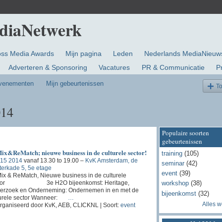
oss Media Awards
Mijn pagina
Leden
Nederlands MediaNieuw
Adverteren & Sponsoring
Vacatures
PR & Communicatie
P
evenementen
Mijn gebeurtenissen
T
014
Populaire soorten
gebeurtenissen
ix&ReMatch; nieuwe business in de culturele sector!
training
(105)
 15 2014
vanaf 13.30 to 19.00 –
KvK Amsterdam, de
seminar
(42)
erkade 5, 5e etage
event
(39)
x & ReMatch, Nieuwe business in de culturele
ctor 3e H2O bijeenkomst: Heritage,
workshop
(38)
erzoek en Onderneming: Ondernemen in en met de
bijeenkomst
(32)
turele sector Wanneer:
…
Alles 
rganiseerd door KvK, AEB, CLICKNL | Soort:
event