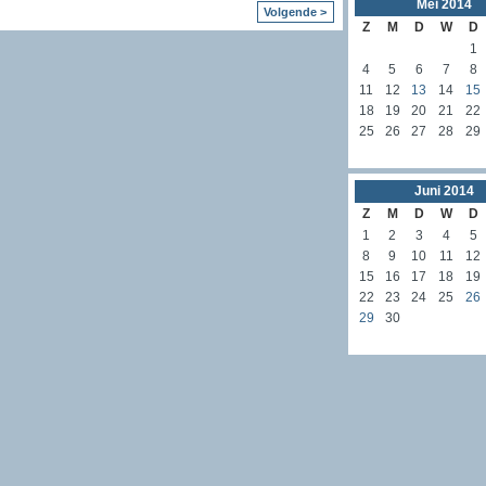
Mei
2014
Volgende >
Z
M
D
W
D
1
4
5
6
7
8
11
12
13
14
15
18
19
20
21
22
25
26
27
28
29
Juni
2014
Z
M
D
W
D
1
2
3
4
5
8
9
10
11
12
15
16
17
18
19
22
23
24
25
26
29
30