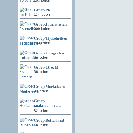
153 leden
Groep PR
114 leden
Groep Journalisten
109 leden
Groep Tijdschriften
103 leden
Groep Fotografen
94 leden
Groep Utrecht
88 leden
Groep Marketeers
83 leden
Groep
Reclamemakers
82 leden
Groep Buitenland
76 leden