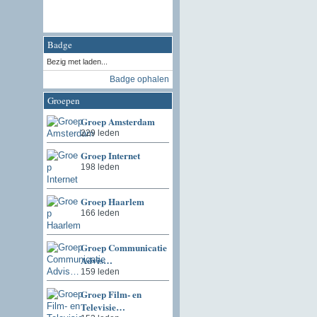
Badge
Bezig met laden...
Badge ophalen
Groepen
Groep Amsterdam
229 leden
Groep Internet
198 leden
Groep Haarlem
166 leden
Groep Communicatie
Advis…
159 leden
Groep Film- en
Televisie…