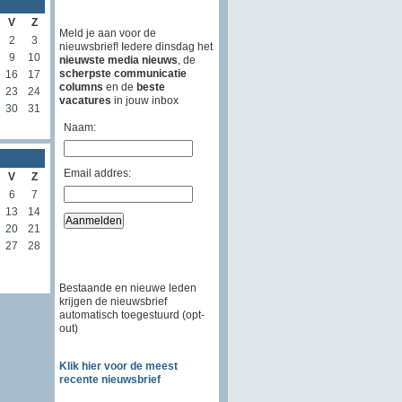
V
Z
Meld je aan voor de
2
3
nieuwsbrief! Iedere dinsdag het
9
10
nieuwste media nieuws
, de
scherpste communicatie
16
17
columns
en de
beste
23
24
vacatures
in jouw inbox
30
31
Naam:
Email addres:
V
Z
6
7
13
14
20
21
27
28
Bestaande en nieuwe leden
krijgen de nieuwsbrief
automatisch toegestuurd (opt-
out)
Klik hier voor de meest
recente nieuwsbrief