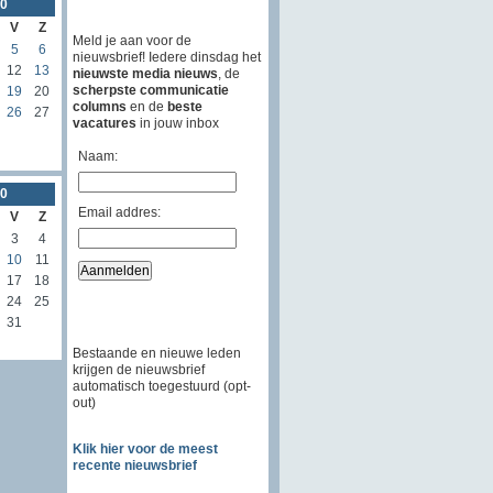
0
V
Z
Meld je aan voor de
5
6
nieuwsbrief! Iedere dinsdag het
12
13
nieuwste media nieuws
, de
scherpste communicatie
19
20
columns
en de
beste
26
27
vacatures
in jouw inbox
Naam:
0
Email addres:
V
Z
3
4
10
11
17
18
24
25
31
Bestaande en nieuwe leden
krijgen de nieuwsbrief
automatisch toegestuurd (opt-
out)
Klik hier voor de meest
recente nieuwsbrief