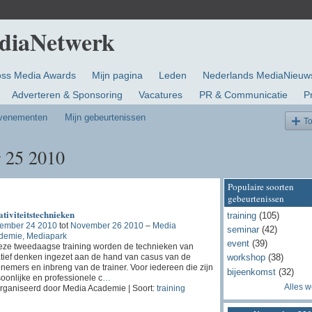
oss Media Awards
Mijn pagina
Leden
Nederlands MediaNieuw
Adverteren & Sponsoring
Vacatures
PR & Communicatie
P
evenementen
Mijn gebeurtenissen
T
 25 2010
Populaire soorten
gebeurtenissen
tiviteitstechnieken
training
(105)
ember 24 2010
tot
November 26 2010
–
Media
seminar
(42)
demie, Mediapark
event
(39)
eze tweedaagse training worden de technieken van
tief denken ingezet aan de hand van casus van de
workshop
(38)
nemers en inbreng van de trainer. Voor iedereen die zijn
bijeenkomst
(32)
oonlijke en professionele c
…
Alles 
rganiseerd door Media Academie | Soort:
training