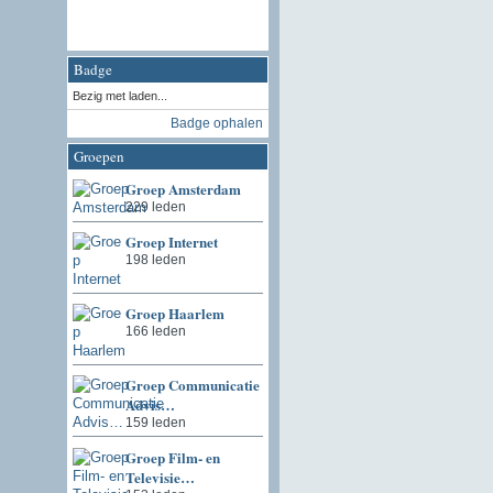
Badge
Bezig met laden...
Badge ophalen
Groepen
Groep Amsterdam
229 leden
Groep Internet
198 leden
Groep Haarlem
166 leden
Groep Communicatie
Advis…
159 leden
Groep Film- en
Televisie…