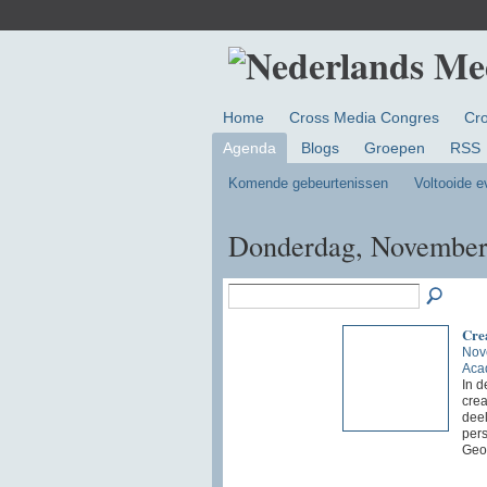
Home
Cross Media Congres
Cr
Agenda
Blogs
Groepen
RSS
Komende gebeurtenissen
Voltooide 
Donderdag, November
Crea
Nov
Aca
In d
crea
deel
pers
Geo