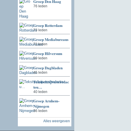
Groep Den Haag
76 leden
Groep Rotterdam
73 leden
Groep Mediabureaus
71 leden
Groep Hilversum
59 leden
Groep Dagbladen
45 leden
Tekstschrijvers/redac
teu…
40 leden
Groep Arnhem-
Nijmegen
36 leden
Alles weergeven