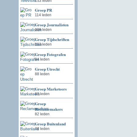
153 leden
Groep PR
114 leden
Groep Journalisten
109 leden
Groep Tijdschriften
103 leden
Groep Fotografen
94 leden
Groep Utrecht
88 leden
Groep Marketeers
83 leden
Groep
Reclamemakers
82 leden
Groep Buitenland
76 leden