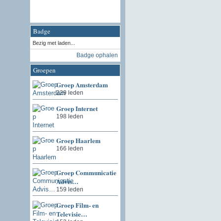
Badge
Bezig met laden...
Badge ophalen
Groepen
Groep Amsterdam
229 leden
Groep Internet
198 leden
Groep Haarlem
166 leden
Groep Communicatie
Advis…
159 leden
Groep Film- en
Televisie…