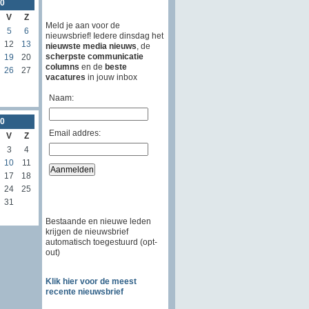
0
V
Z
Meld je aan voor de
5
6
nieuwsbrief! Iedere dinsdag het
12
13
nieuwste media nieuws
, de
scherpste communicatie
19
20
columns
en de
beste
26
27
vacatures
in jouw inbox
Naam:
0
Email addres:
V
Z
3
4
10
11
17
18
24
25
31
Bestaande en nieuwe leden
krijgen de nieuwsbrief
automatisch toegestuurd (opt-
out)
Klik hier voor de meest
recente nieuwsbrief