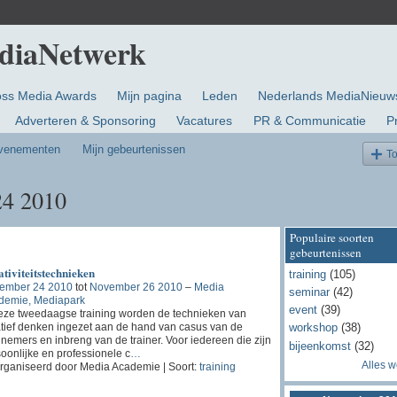
oss Media Awards
Mijn pagina
Leden
Nederlands MediaNieuw
Adverteren & Sponsoring
Vacatures
PR & Communicatie
P
evenementen
Mijn gebeurtenissen
T
4 2010
Populaire soorten
gebeurtenissen
tiviteitstechnieken
training
(105)
ember 24 2010
tot
November 26 2010
–
Media
seminar
(42)
demie, Mediapark
event
(39)
eze tweedaagse training worden de technieken van
tief denken ingezet aan de hand van casus van de
workshop
(38)
nemers en inbreng van de trainer. Voor iedereen die zijn
bijeenkomst
(32)
oonlijke en professionele c
…
Alles 
rganiseerd door Media Academie | Soort:
training