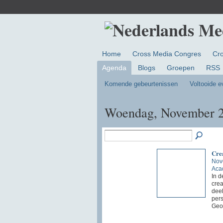
Home
Cross Media Congres
Cr
Agenda
Blogs
Groepen
RSS
Komende gebeurtenissen
Voltooide 
Woendag, November 2
Crea
Nov
Aca
In d
crea
deel
pers
Geo