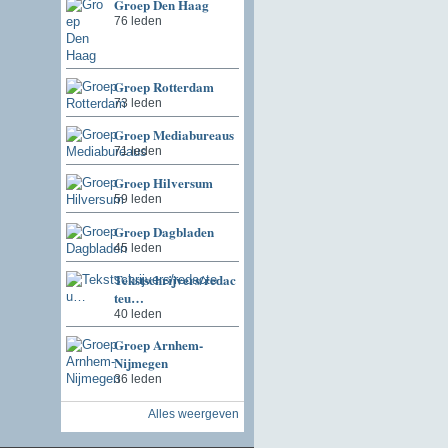
Groep Den Haag
76 leden
Groep Rotterdam
73 leden
Groep Mediabureaus
71 leden
Groep Hilversum
59 leden
Groep Dagbladen
45 leden
Tekstschrijvers/redac
teu…
40 leden
Groep Arnhem-
Nijmegen
36 leden
Alles weergeven