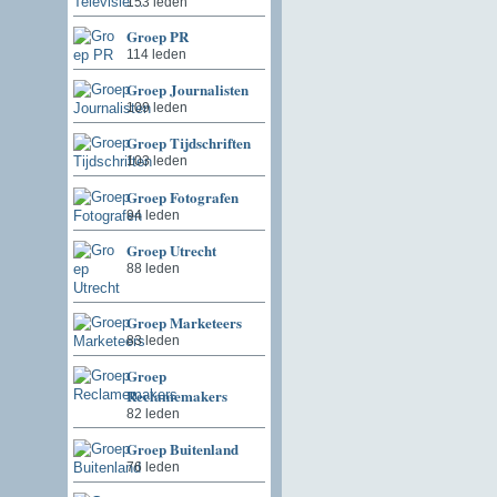
153 leden
Groep PR
114 leden
Groep Journalisten
109 leden
Groep Tijdschriften
103 leden
Groep Fotografen
94 leden
Groep Utrecht
88 leden
Groep Marketeers
83 leden
Groep
Reclamemakers
82 leden
Groep Buitenland
76 leden