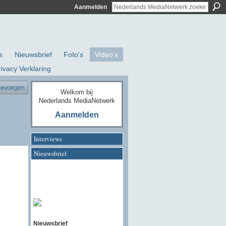
Aanmelden
s
Nieuwsbrief
Foto's
Video's
rivacy Verklaring
oevoegen
Welkom bij
Nederlands MediaNetwerk
Aanmelden
Interviews
Nieuwsbrief
Nieuwsbrief