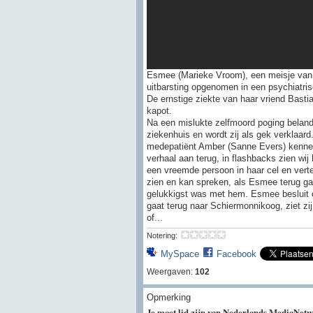
Esmee (Marieke Vroom), een meisje van 
uitbarsting opgenomen in een psychiatris
De ernstige ziekte van haar vriend Basti
kapot.
Na een mislukte zelfmoord poging beland
ziekenhuis en wordt zij als gek verklaard. 
medepatiënt Amber (Sanne Evers) kennen
verhaal aan terug, in flashbacks zien wij h
een vreemde persoon in haar cel en verte
zien en kan spreken, als Esmee terug gaa
gelukkigst was met hem. Esmee besluit o
gaat terug naar Schiermonnikoog, ziet zij
of...
Notering:
MySpace
Facebook
Weergaven:
102
Opmerking
Je moet lid zijn van Nederlands MediaNetw