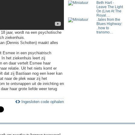
Beth Hart -
Leave The Light
On (Live At The
Royal…
..tales from the
Blues Highway:
..how to
18 jaar, wordt na een psychotische
transmo…
ch ziekenhuis.
aan (Dennis Scholten) maakt alles
t Esmee in een psychiatrisch
In het ziekenhuis leert zij
 en daar vertelt Esmee haar
aar relatie. Uit het niets komt er
lt dat zij Bastiaan nog een keer kan
t naar de plek waar zij het
m te ontsnappen uit de inrichting en
 daar haar grote liefde weer terug
Ingesloten code ophalen
erk om reacties te kunnen toevoegen!