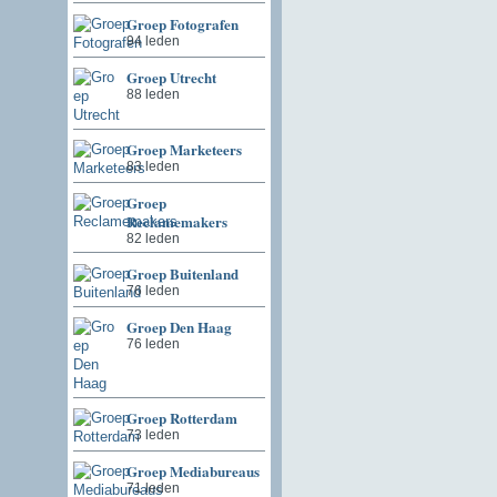
Groep Fotografen
94 leden
Groep Utrecht
88 leden
Groep Marketeers
83 leden
Groep
Reclamemakers
82 leden
Groep Buitenland
76 leden
Groep Den Haag
76 leden
Groep Rotterdam
73 leden
Groep Mediabureaus
71 leden