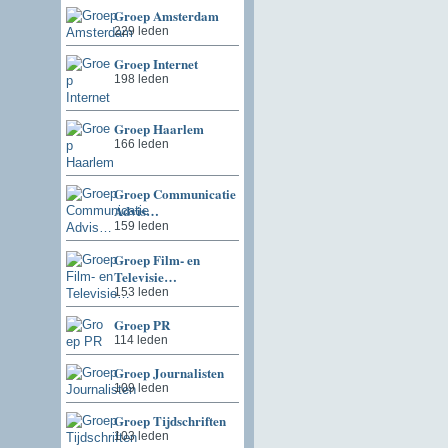
Groep Amsterdam
229 leden
Groep Internet
198 leden
Groep Haarlem
166 leden
Groep Communicatie
Advis…
159 leden
Groep Film- en
Televisie…
153 leden
Groep PR
114 leden
Groep Journalisten
109 leden
Groep Tijdschriften
103 leden