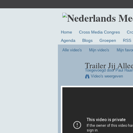
Home
Cross Media Congres
Cr
Agenda
Blogs
Groepen
RSS
Alle video's
Mijn video's
Mijn favo
Trailer Jij Alle
Toegevoegd door
Paul Haa
Video's weergeven