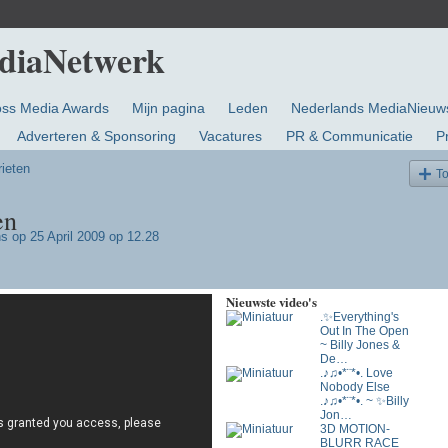
oss Media Awards
Mijn pagina
Leden
Nederlands MediaNieuw
Adverteren & Sponsoring
Vacatures
PR & Communicatie
P
rieten
T
en
ns
op 25 April 2009 op 12.28
Nieuwste video's
.✨Everything's
Out In The Open
~ Billy Jones &
De…
.♪♫•*¨*•. Love
Nobody Else
.♪♫•*¨*•. ~ ✨Billy
Jon…
3D MOTION-
BLURR RACE