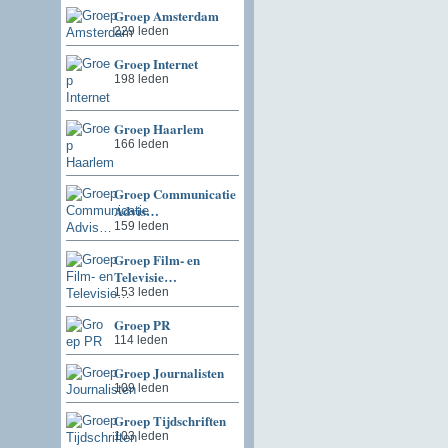
Groep Amsterdam
229 leden
Groep Internet
198 leden
Groep Haarlem
166 leden
Groep Communicatie
Advis…
159 leden
Groep Film- en
Televisie…
153 leden
Groep PR
114 leden
Groep Journalisten
109 leden
Groep Tijdschriften
103 leden