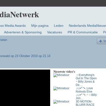
oss Media Awards
Mijn pagina
Leden
Nederlands MediaNieuw
Adverteren & Sponsoring
Vacatures
PR & Communicatie
P
rieten
T
runwald
op 23 Oktober 2010 op 21.14
Nieuwste video's
.✨Everything's
Out In The Open
~ Billy Jones &
De…
.♪♫•*¨*•. Love
Nobody Else
.♪♫•*¨*•. ~ ✨Billy
Jon…
3D MOTION-
BLURR RACE