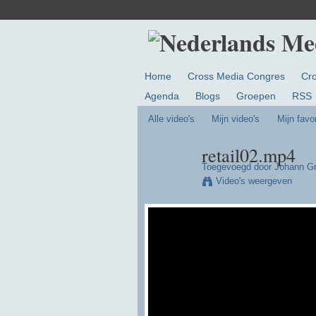
Home
Cross Media Congres
Cr
Agenda
Blogs
Groepen
RSS
Alle video's
Mijn video's
Mijn favo
retail02.mp4
Toegevoegd door
Johann G
Video's weergeven