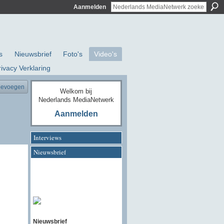
Aanmelden
s
Nieuwsbrief
Foto's
Video's
rivacy Verklaring
oevoegen
Welkom bij
Nederlands MediaNetwerk
Aanmelden
Interviews
Nieuwsbrief
Nieuwsbrief