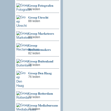
Groep Fotografen
94 leden
Groep Utrecht
88 leden
Groep Marketeers
83 leden
Groep
Reclamemakers
82 leden
Groep Buitenland
76 leden
Groep Den Haag
76 leden
Groep Rotterdam
73 leden
Groep Mediabureaus
71 leden