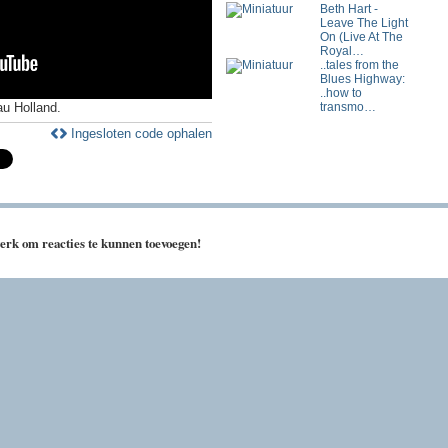
Beth Hart -
Leave The Light
On (Live At The
Royal…
..tales from the
Blues Highway:
..how to
u Holland.
transmo…
Ingesloten code ophalen
erk om reacties te kunnen toevoegen!