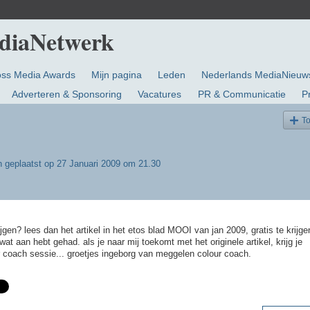
oss Media Awards
Mijn pagina
Leden
Nederlands MediaNieuw
Adverteren & Sponsoring
Vacatures
PR & Communicatie
P
T
n
geplaatst op 27 Januari 2009 om 21.30
jgen? lees dan het artikel in het etos blad MOOI van jan 2009, gratis te krijge
wat aan hebt gehad. als je naar mij toekomt met het originele artikel, krijg je
r coach sessie... groetjes ingeborg van meggelen colour coach.