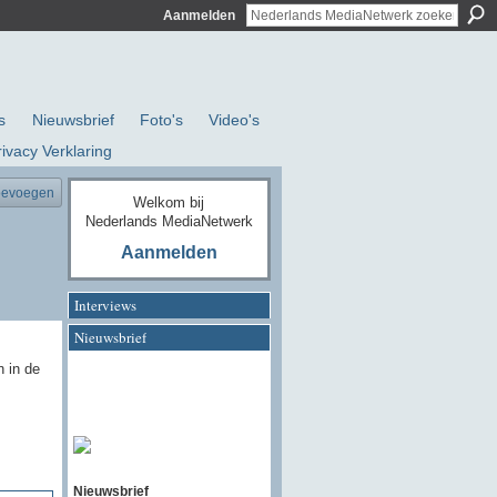
Aanmelden
s
Nieuwsbrief
Foto's
Video's
rivacy Verklaring
oevoegen
Welkom bij
Nederlands MediaNetwerk
Aanmelden
Interviews
Nieuwsbrief
n in de
Nieuwsbrief