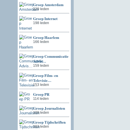
Groep Amsterdam
229 leden
Groep Internet
198 leden
Groep Haarlem
166 leden
Groep Communicatie
Advis…
159 leden
Groep Film- en
Televisie…
153 leden
Groep PR
114 leden
Groep Journalisten
109 leden
Groep Tijdschriften
103 leden