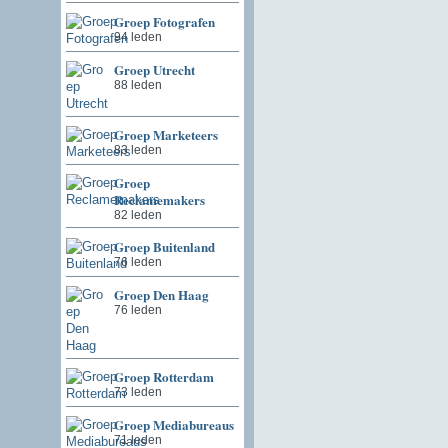
Groep Fotografen
94 leden
Groep Utrecht
88 leden
Groep Marketeers
83 leden
Groep
Reclamemakers
82 leden
Groep Buitenland
76 leden
Groep Den Haag
76 leden
Groep Rotterdam
73 leden
Groep Mediabureaus
71 leden