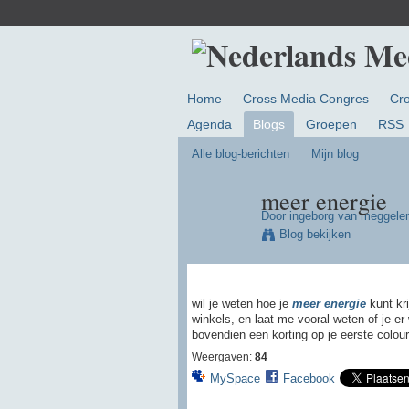
Home
Cross Media Congres
Cr
Agenda
Blogs
Groepen
RSS
Alle blog-berichten
Mijn blog
meer energie
Door
ingeborg van meggele
Blog bekijken
wil je weten hoe je
meer energie
kunt kri
winkels, en laat me vooral weten of je er 
bovendien een korting op je eerste colou
Weergaven:
84
MySpace
Facebook