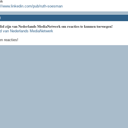
In
://www.linkedin.com/pub/ruth-soesman
d
 lid zijn van Nederlands MediaNetwerk om reacties te kunnen toevoegen!
id van Nederlands MediaNetwerk
n reacties!