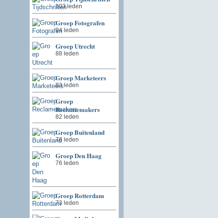
103 leden
Groep Fotografen
94 leden
Groep Utrecht
88 leden
Groep Marketeers
83 leden
Groep
Reclamemakers
82 leden
Groep Buitenland
76 leden
Groep Den Haag
76 leden
Groep Rotterdam
73 leden