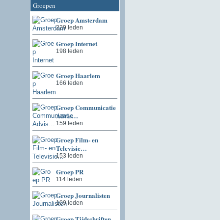
Groepen
Groep Amsterdam
229 leden
Groep Internet
198 leden
Groep Haarlem
166 leden
Groep Communicatie
Advis…
159 leden
Groep Film- en
Televisie…
153 leden
Groep PR
114 leden
Groep Journalisten
109 leden
Groep Tijdschriften