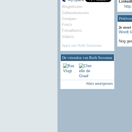
Linked
http
Blogteksten
Gebeurtenissen
Prikbor
Groepen
Foto's
Je moet
Fotoalbums
Wordt l
Video's
Nog gee
Apps van Ruth Soesman
De vrienden van Ruth Soesman
Alles weergeven