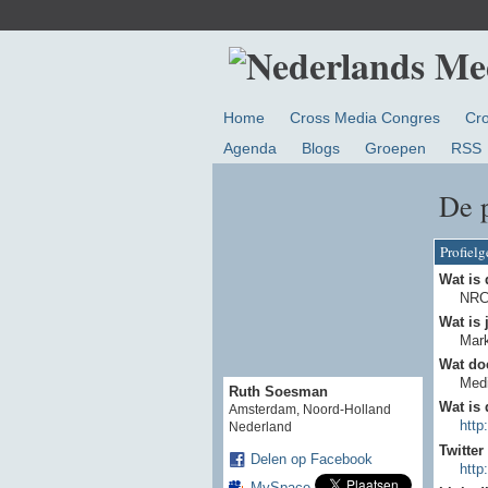
Home
Cross Media Congres
Cr
Agenda
Blogs
Groepen
RSS
De 
Profiel
Wat is 
NRC
Wat is 
Mark
Wat doe
Medi
Ruth Soesman
Wat is 
Amsterdam, Noord-Holland
http
Nederland
Twitter
Delen op Facebook
http
MySpace