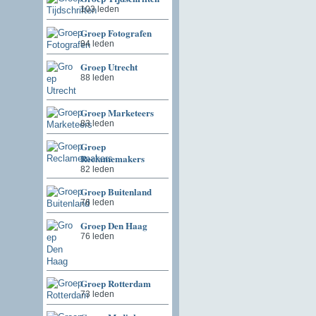
103 leden
Groep Fotografen
94 leden
Groep Utrecht
88 leden
Groep Marketeers
83 leden
Groep
Reclamemakers
82 leden
Groep Buitenland
76 leden
Groep Den Haag
76 leden
Groep Rotterdam
73 leden