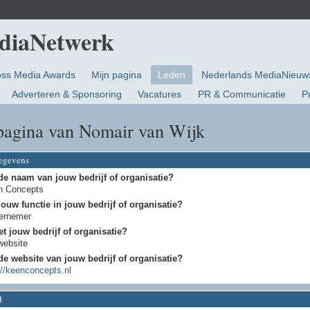
oss Media Awards
Mijn pagina
Leden
Nederlands MediaNieuw
Adverteren & Sponsoring
Vacatures
PR & Communicatie
P
pagina van Nomair van Wijk
gegevens
de naam van jouw bedrijf of organisatie?
n Concepts
jouw functie in jouw bedrijf of organisatie?
ernemer
t jouw bedrijf of organisatie?
website
de website van jouw bedrijf of organisatie?
://keenconcepts.nl
d