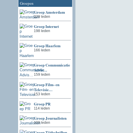
Groepen
Groep Amsterdam
229 leden
Groep Internet
198 leden
Groep Haarlem
166 leden
Groep Communicatie
Advis…
159 leden
Groep Film- en
Televisie…
153 leden
Groep PR
114 leden
Groep Journalisten
109 leden
Groep Tijdschriften