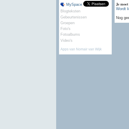
Je moet
MySpace
Wordt l
Blogteksten
Gebeurtenissen
Nog gee
Groepen
Foto's
Fotoalbums
Video's
Apps van Nomair van Wijk