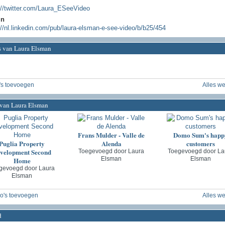
://twitter.com/Laura_ESeeVideo
In
://nl.linkedin.com/pub/laura-elsman-e-see-video/b/b25/454
's van Laura Elsman
's toevoegen
Alles w
 van Laura Elsman
Frans Mulder - Valle de
Domo Sum's happ
Puglia Property
Alenda
customers
velopment Second
Toegevoegd door
Laura
Toegevoegd door
La
Elsman
Elsman
Home
gevoegd door
Laura
Elsman
o's toevoegen
Alles w
d