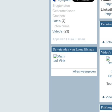
http
Blogteksten
Linked
Gebeurtenissen
http
Groepen
(4)
Foto's
De foto
Fotoalbums
(23)
Video's
Apps van Laura Elsman
Foto
De vrienden van Laura Elsman
Video's
Alles weergeven
De
Toe
Vide
Prikbor