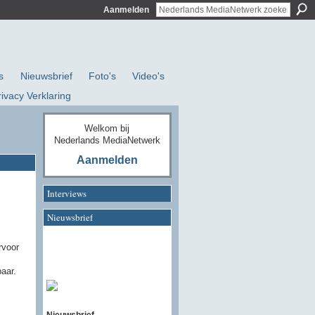
Aanmelden
s
Nieuwsbrief
Foto's
Video's
rivacy Verklaring
Welkom bij
Nederlands MediaNetwerk
Aanmelden
Interviews
Nieuwsbrief
rvoor
baar.
Nieuwsbrief