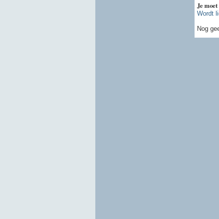
Je moet
Wordt l
Nog gee