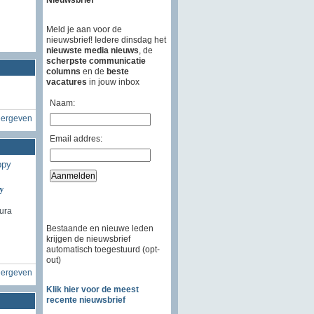
Meld je aan voor de
nieuwsbrief! Iedere dinsdag het
nieuwste media nieuws
, de
scherpste communicatie
columns
en de
beste
vacatures
in jouw inbox
Naam:
eergeven
Email addres:
y
ura
Bestaande en nieuwe leden
krijgen de nieuwsbrief
automatisch toegestuurd (opt-
out)
eergeven
Klik hier voor de meest
recente nieuwsbrief