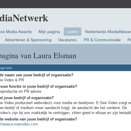
oss Media Awards
Mijn pagina
Leden
Nederlands MediaNieuw
Adverteren & Sponsoring
Vacatures
PR & Communicatie
P
pagina van Laura Elsman
gegevens
de naam van jouw bedrijf of organisatie?
ee Video & PR
jouw functie in jouw bedrijf of organisatie?
oproductie en PR advies
t jouw bedrijf of organisatie?
e Video produceert webvideo's voor media en bedrijven. E-See Video zorgt e
uw bedrijf of medium meer aandacht krijgt, de aandacht die het verdient. De
ideo's zijn bij ons makkelijk te verkrijgen, zitten goed in elkaar en zijn betaal
de website van jouw bedrijf of organisatie?
://www.e-seevideo.com