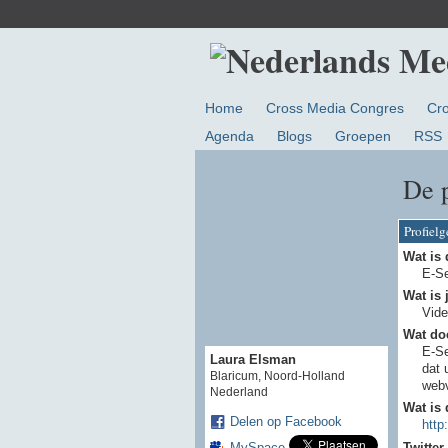
Home
Cross Media Congres
Cr
Agenda
Blogs
Groepen
RSS
De 
Profiel
Wat is 
E-S
Wat is 
Vide
Wat doe
E-Se
Laura Elsman
dat 
Blaricum, Noord-Holland
webv
Nederland
Wat is 
Delen op Facebook
http
Twitter
MySpace