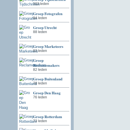
103 leden
Groep Fotografen
94 leden
Groep Utrecht
88 leden
Groep Marketeers
83 leden
Groep
Reclamemakers
82 leden
Groep Buitenland
76 leden
Groep Den Haag
76 leden
Groep Rotterdam
73 leden