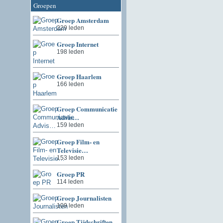
Groepen
Groep Amsterdam
229 leden
Groep Internet
198 leden
Groep Haarlem
166 leden
Groep Communicatie
Advis…
159 leden
Groep Film- en
Televisie…
153 leden
Groep PR
114 leden
Groep Journalisten
109 leden
Groep Tijdschriften