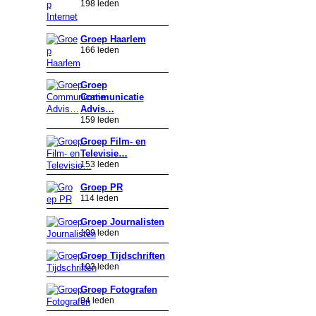
198 leden
Groep Haarlem
166 leden
Groep
Communicatie
Advis…
159 leden
Groep Film- en
Televisie…
153 leden
Groep PR
114 leden
Groep Journalisten
109 leden
Groep Tijdschriften
103 leden
Groep Fotografen
94 leden