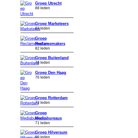
Groep Utrecht
88 leden
Groep Marketeers
83 leden
Groep
Reclamemakers
82 leden
Groep Buitenland
76 leden
Groep Den Haag
76 leden
Groep Rotterdam
73 leden
Groep
Mediabureaus
71 leden
Groep Hilversum
59 leden