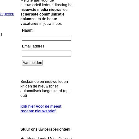
Meld je aan voor de
nieuwsbrief! Iedere dinsdag het
nieuwste media nieuws
, de
eergeven
scherpste communicatie
columns
en de
beste
vacatures
in jouw inbox
Naam:
!
Email addres:
Bestaande en nieuwe leden
krijgen de nieuwsbrief
automatisch toegestuurd (opt-
out)
Klik hier voor de meest
recente nieuwsbrief
Stuur ons uw persberichten!
Het Nederlands MediaNetwerk