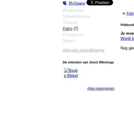
MySpace
Blogteksten
Foto
Gebeurtenissen
Groepen
Prikbord
(7)
Foto's
Je moet
Fotoalbums
Wordt l
Video's
Nog gee
Apps van Joost Wierenga
De vrienden van Joost Wierenga
Alles weergeven