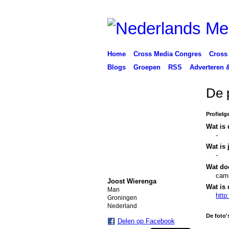
Home
Cross Media Congres
Cross
Blogs
Groepen
RSS
Adverteren 
De 
Profielg
Wat is 
-
Wat is 
-
Wat doe
came
Joost Wierenga
Wat is 
Man
http
Groningen
Nederland
De foto'
Delen op Facebook