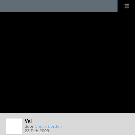
Val
door
Chuck Borden
23 Feb 2009