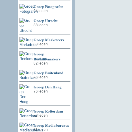
Groep Fotografen
94 leden
Groep Utrecht
88 leden
Groep Marketeers
83 leden
Groep
Reclamemakers
82 leden
Groep Buitenland
76 leden
Groep Den Haag
76 leden
Groep Rotterdam
73 leden
Groep Mediabureaus
71 leden