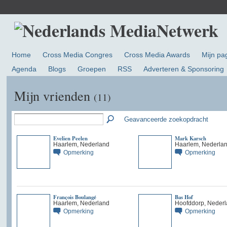
Home
Cross Media Congres
Cross Media Awards
Mijn pa
Agenda
Blogs
Groepen
RSS
Adverteren & Sponsoring
Mijn vrienden
(11)
Geavanceerde zoekopdracht
Evelien Peelen
Mark Karsch
Haarlem, Nederland
Haarlem, Nederla
Opmerking
Opmerking
François Boulangé
Bas Hof
Haarlem, Nederland
Hoofddorp, Neder
Opmerking
Opmerking