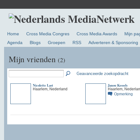
Home
Cross Media Congres
Cross Media Awards
Mijn pa
Agenda
Blogs
Groepen
RSS
Adverteren & Sponsoring
Mijn vrienden
(2)
Geavanceerde zoekopdracht
Nicolette Last
Janou Kessels
Haarlem, Nederland
Haarlem, Nederla
Opmerking