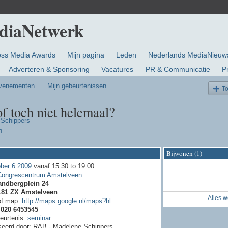
oss Media Awards
Mijn pagina
Leden
Nederlands MediaNieuw
Adverteren & Sponsoring
Vacatures
PR & Communicatie
P
evenementen
Mijn gebeurtenissen
T
of toch niet helemaal?
Schippers
n
Bijwonen (1)
ber 6 2009
vanaf 15.30 to 19.00
Congrescentrum Amstelveen
andbergplein 24
181 ZX Amstelveen
Alles 
of map:
http://maps.google.nl/maps?hl…
:
020 6453545
eurtenis:
seminar
seerd door: RAB - Madelene Schippers