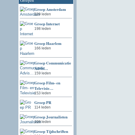
Groepen
Groep Amsterdam
229 leden
Groep Internet
198 leden
Groep Haarlem
166 leden
Groep Communicatie
Advis…
159 leden
Groep Film- en
Televisie…
153 leden
Groep PR
114 leden
Groep Journalisten
109 leden
Groep Tijdschriften