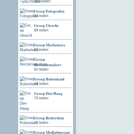
103 leden
Groep Fotografen
94 leden
Groep Utrecht
88 leden
Groep Marketeers
83 leden
Groep
Reclamemakers
82 leden
Groep Buitenland
76 leden
Groep Den Haag
76 leden
Groep Rotterdam
73 leden
Groep Mediabureaus