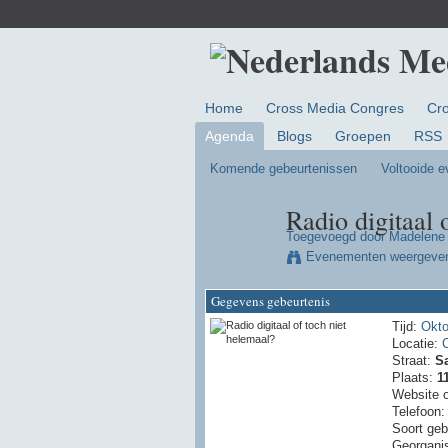
Home
Cross Media Congres
Cr
Agenda
Blogs
Groepen
RSS
Komende gebeurtenissen
Voltooide 
Radio digitaal 
Toegevoegd door
Madelene 
Evenementen weergeve
Gegevens gebeurtenis
Tijd:
Okto
Locatie:
Straat:
S
Plaats:
1
Website 
Telefoon
Soort geb
Georgani