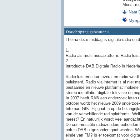
Meest rec
Naar O
MySp
Omschrijving gebeurtenis
Thema deze middag is digitale radio en d
1.
Radio als multimediaplatform: Radio luis
2.
Introductie DAB Digitale Radio in Nederl
Radio luisteren kan overal en radio word
beluisterd. Radio via internet is al niet
bestaande en nieuwe platforms; mobiele t
stereo-installatie, digitale televisie en no
In 2007 heeft RAB een onderzoek laten uit
oktober wordt het nieuwe 2009 onderzoek
Intomart GfK. Hij gaat in op de belangrij
van de verschillende radioplatforms. We
meest? En natuurlijk wordt veel aandacht
De commerciële radiozenders behouden hu
ook in DAB uitgezonden gaat worden. Wat 
einde van FM? Is er toekomst voor digital