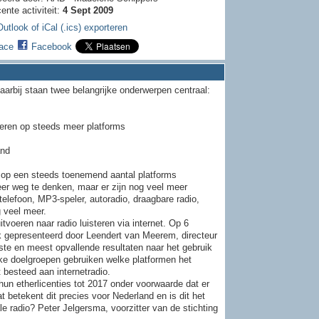
ente activiteit:
4 Sept 2009
utlook of iCal (.ics) exporteren
ace
Facebook
aarbij staan twee belangrijke onderwerpen centraal:
teren op steeds meer platforms
and
t op een steeds toenemend aantal platforms
 meer weg te denken, maar er zijn nog veel meer
elefoon, MP3-speler, autoradio, draagbare radio,
g veel meer.
voeren naar radio luisteren via internet. Op 6
 gepresenteerd door Leendert van Meerem, directeur
kste en meest opvallende resultaten naar het gebruik
lke doelgroepen gebruiken welke platformen het
 besteed aan internetradio.
n etherlicenties tot 2017 onder voorwaarde dat er
betekent dit precies voor Nederland en is dit het
e radio? Peter Jelgersma, voorzitter van de stichting