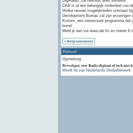
DigiRadio, zal hierover alles vertellen.
DAB is al een belangrijk onderdeel van de
Welke nieuwe mogelijkheden ontstaan bij
Development Bureau zal zijn ervaringen 
Kortom; een interessant programma dat j
borrel.
Meld je aan via www.rab.fm en noteer 6 o
< Vorig evenement
Prikbord
Opmerking
Bevestigen voor Radio digitaal of toch niet
Wordt lid van Nederlands MediaNetwerk