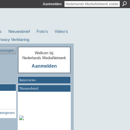
Aanmelden
s
Nieuwsbrief
Foto's
Video's
rivacy Verklaring
oevoegen
Welkom bij
Nederlands MediaNetwerk
Aanmelden
Interviews
Nieuwsbrief
weergeven