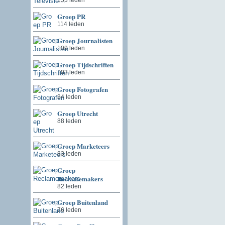
Groep PR
114 leden
Groep Journalisten
109 leden
Groep Tijdschriften
103 leden
Groep Fotografen
94 leden
Groep Utrecht
88 leden
Groep Marketeers
83 leden
Groep
Reclamemakers
82 leden
Groep Buitenland
76 leden