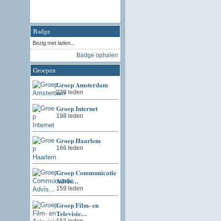
Badge
Bezig met laden...
Badge ophalen
Groepen
Groep Amsterdam
229 leden
Groep Internet
198 leden
Groep Haarlem
166 leden
Groep Communicatie
Advis…
159 leden
Groep Film- en
Televisie…
153 leden