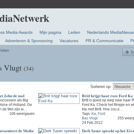
oss Media Awards
Mijn pagina
Leden
Nederlands MediaNieuw
Adverteren & Sponsoring
Vacatures
PR & Communicatie
P
rieten
T
s Vlugt
(34)
Sorteren op:
et John de mol
Briit krijgt haar roze Ford Ka
successen als Big
Britt is goed op weg naar haar 
Voice of Holland. De
Ford Ka. Check het filmpje en w
n de Mol zijn w…
trip met Britt. Hoe zou ji…
106 weergaven
Tags:
Ka
,
Ford
Bas Vlugt
255 weer
24 Feb 2012
presenteert de Media
Derk Sauer spreekt op het Zev