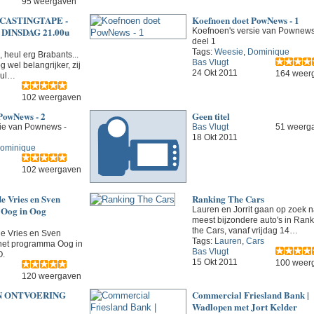
95 weergaven
CASTINGTAPE -
Koefnoen doet PowNews - 1
DINSDAG 21.00u
Koefnoen's versie van Pownews
deel 1
Tags:
Weesie
,
Dominique
, heul erg Brabants...
Bas Vlugt
 wel belangrijker, zij
24 Okt 2011
164 weer
heul…
102 weergaven
PowNews - 2
Geen titel
sie van Pownews -
Bas Vlugt
51 weerg
18 Okt 2011
ominique
102 weergaven
de Vries en Sven
Ranking The Cars
 Oog in Oog
Lauren en Jorrit gaan op zoek n
meest bijzondere auto's in Rank
the Cars, vanaf vrijdag 14…
de Vries en Sven
Tags:
Lauren
,
Cars
het programma Oog in
Bas Vlugt
O.
15 Okt 2011
100 weer
120 weergaven
N ONTVOERING
Commercial Friesland Bank |
Wadlopen met Jort Kelder