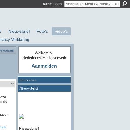
Aanmelden
s
Nieuwsbrief
Foto's
Video's
rivacy Verklaring
oevoegen
Welkom bij
Nederlands MediaNetwerk
Aanmelden
Interviews
Nieuwsbrief
Roze
in de
gaven
ende
Nieuwsbrief