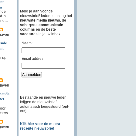
nt
n
Meld je aan voor de
ende
nieuwsbrief! Iedere dinsdag het
t in
nieuwste media nieuws
, de
er d…
scherpste communicatie
columns
en de
beste
vacatures
in jouw inbox
gaven
ende
Naam:
nt
n op
Email addres:
gaven
et de
Bestaande en nieuwe leden
het
krijgen de nieuwsbrief
automatisch toegestuurd (opt-
oor
out)
chers
Klik hier voor de meest
gaven
recente nieuwsbrief