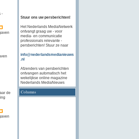
 -
Stuur ons uw persberichten!
Het Nederlands MediaNetwerk
ontvangt graag uw - voor
gaven
media- en communicatie
professionals relevante -
persberichten! Stuur ze naar
info@nederlandsmedianieuws
aven
.nl
Afzenders van persberichten
ontvangen automatisch het
wekelijkse online magazine
Nederlands MediaNieuws
Columns
aar de
ing
gaven