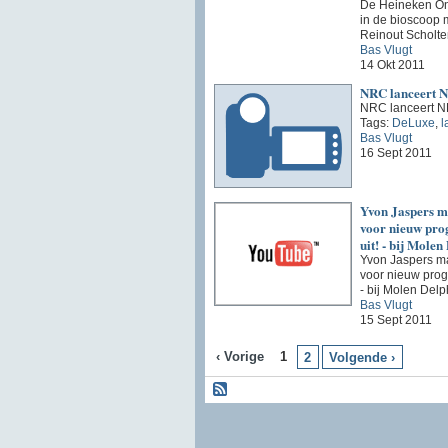
De Heineken Ont
in de bioscoop 
Reinout Scholt
Bas Vlugt
14 Okt 2011
NRC lanceert 
NRC lanceert 
Tags:
DeLuxe
,
l
Bas Vlugt
16 Sept 2011
Yvon Jaspers 
voor nieuw pr
uit! - bij Molen
Yvon Jaspers m
voor nieuw prog
- bij Molen Delp
Bas Vlugt
15 Sept 2011
‹ Vorige
1
2
Volgende ›