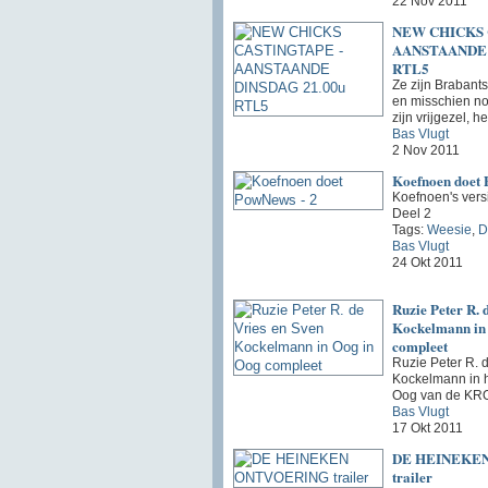
22 Nov 2011
NEW CHICKS 
AANSTAANDE 
RTL5
Ze zijn Brabants
en misschien nog
zijn vrijgezel, 
Bas Vlugt
2 Nov 2011
Koefnoen doet 
Koefnoen's ver
Deel 2
Tags:
Weesie
,
D
Bas Vlugt
24 Okt 2011
Ruzie Peter R. 
Kockelmann in
compleet
Ruzie Peter R. 
Kockelmann in 
Oog van de KR
Bas Vlugt
17 Okt 2011
DE HEINEKE
trailer