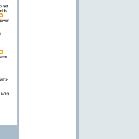
p het
et is…
gaven
e
aven
aams-
gaven