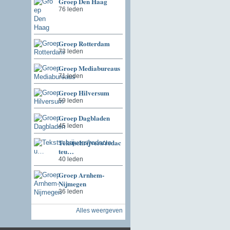
Groep Den Haag
76 leden
Groep Rotterdam
73 leden
Groep Mediabureaus
71 leden
Groep Hilversum
59 leden
Groep Dagbladen
45 leden
Tekstschrijvers/redac
teu…
40 leden
Groep Arnhem-
Nijmegen
36 leden
Alles weergeven