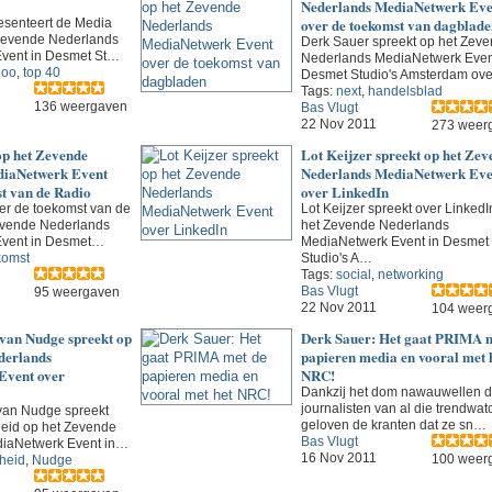
Nederlands MediaNetwerk Eve
over de toekomst van dagblade
resenteert de Media
Zevende Nederlands
Derk Sauer spreekt op het Zev
vent in Desmet St…
Nederlands MediaNetwerk Even
1oo
,
top 40
Desmet Studio's Amsterdam ov
Tags:
next
,
handelsblad
136 weergaven
Bas Vlugt
22 Nov 2011
273 weer
op het Zevende
Lot Keijzer spreekt op het Zev
diaNetwerk Event
Nederlands MediaNetwerk Eve
t van de Radio
over LinkedIn
ver de toekomst van de
Lot Keijzer spreekt over LinkedI
evende Nederlands
het Zevende Nederlands
vent in Desmet…
MediaNetwerk Event in Desmet
komst
Studio's A…
Tags:
social
,
networking
Bas Vlugt
95 weergaven
22 Nov 2011
104 weer
 van Nudge spreekt op
Derk Sauer: Het gaat PRIMA m
derlands
papieren media en vooral met 
Event over
NRC!
Dankzij het dom nawauwellen d
journalisten van al die trendwat
van Nudge spreekt
geloven de kranten dat ze sn…
eid op het Zevende
Bas Vlugt
iaNetwerk Event in…
16 Nov 2011
100 weer
heid
,
Nudge