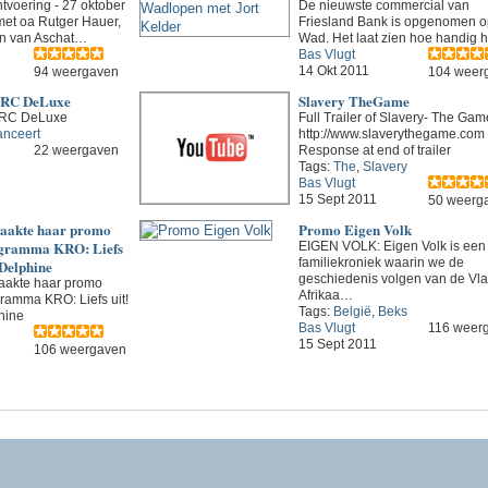
voering - 27 oktober
De nieuwste commercial van
met oa Rutger Hauer,
Friesland Bank is opgenomen o
en van Aschat…
Wad. Het laat zien hoe handig h
Bas Vlugt
14 Okt 2011
94 weergaven
104 weer
NRC DeLuxe
Slavery TheGame
NRC DeLuxe
Full Trailer of Slavery- The Gam
anceert
http://www.slaverythegame.com
22 weergaven
Response at end of trailer
Tags:
The
,
Slavery
Bas Vlugt
15 Sept 2011
50 weerg
maakte haar promo
Promo Eigen Volk
ogramma KRO: Liefs
EIGEN VOLK: Eigen Volk is een
familiekroniek waarin we de
 Delphine
geschiedenis volgen van de Vl
aakte haar promo
Afrikaa…
ramma KRO: Liefs uit!
Tags:
België
,
Beks
hine
Bas Vlugt
116 weer
15 Sept 2011
106 weergaven