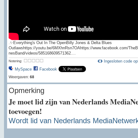
.✨Everything's Out In The OpenBilly Jones & Delta Blues
Outlawshttps://youtu.be/6MXhnRsn7OAhttps://www.facebook.com/TheBi
nesBand/videos/585168609571362....
Ingesloten code op
Notering:
MySpace
Facebook
Weergaven:
68
Opmerking
Je moet lid zijn van Nederlands MediaN
toevoegen!
Wordt lid van Nederlands MediaNetwer