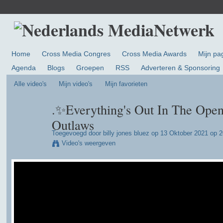
Home
Cross Media Congres
Cross Media Awards
Mijn pa
Agenda
Blogs
Groepen
RSS
Adverteren & Sponsoring
Alle video's
Mijn video's
Mijn favorieten
.✨Everything's Out In The Open
Outlaws
Toegevoegd door
billy jones bluez
op 13 Oktober 2021 op 2
Video's weergeven