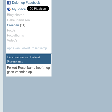
Delen op Facebook
MySpace
Blogteksten
Gebeurtenissen
(11)
Groepen
Foto's
Fotoalbums
Video's
Apps van Folkert Rosenkamp
De vrienden van Folkert
Rosenkamp
Folkert Rosenkamp heeft nog
geen vrienden op .