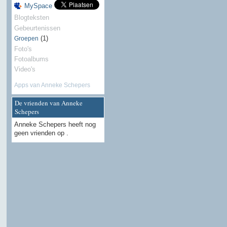
MySpace
Blogteksten
Gebeurtenissen
(1)
Groepen
Foto's
Fotoalbums
Video's
Apps van Anneke Schepers
De vrienden van Anneke
Schepers
Anneke Schepers heeft nog
geen vrienden op .