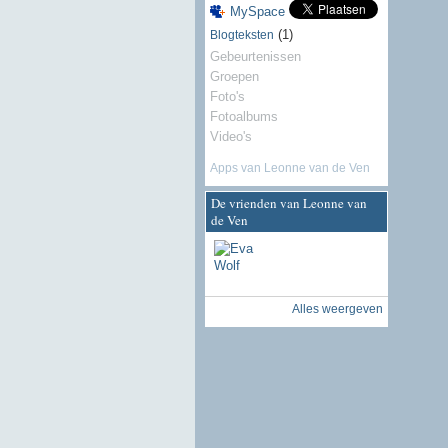
MySpace
(1)
Blogteksten
Gebeurtenissen
Groepen
Foto's
Fotoalbums
Video's
Apps van Leonne van de Ven
De vrienden van Leonne van
de Ven
Alles weergeven