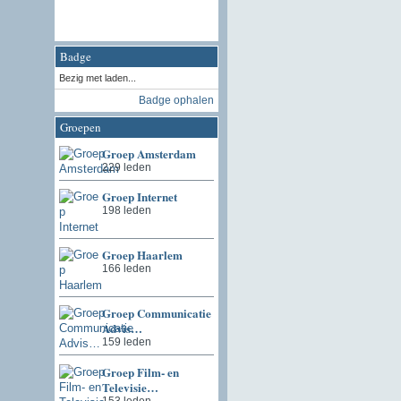
Badge
Bezig met laden...
Badge ophalen
Groepen
Groep Amsterdam
229 leden
Groep Internet
198 leden
Groep Haarlem
166 leden
Groep Communicatie
Advis…
159 leden
Groep Film- en
Televisie…
153 leden