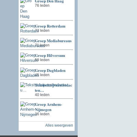
Groep Den Haag
76 leden
Groep Rotterdam
73 leden
Groep Mediabureaus
71 leden
Groep Hilversum
59 leden
Groep Dagbladen
45 leden
Tekstschrijvers/redac
teu…
40 leden
Groep Arnhem-
Nijmegen
36 leden
Alles weergeven