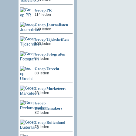
Groep PR
114 leden
Groep Journalisten
109 leden
Groep Tijdschriften
103 leden
Groep Fotografen
94 leden
Groep Utrecht
88 leden
Groep Marketeers
83 leden
Groep
Reclamemakers
82 leden
Groep Buitenland
76 leden