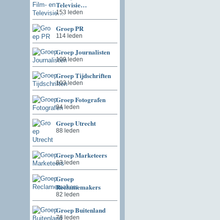
Televisie…
153 leden
Groep PR
114 leden
Groep Journalisten
109 leden
Groep Tijdschriften
103 leden
Groep Fotografen
94 leden
Groep Utrecht
88 leden
Groep Marketeers
83 leden
Groep
Reclamemakers
82 leden
Groep Buitenland
76 leden