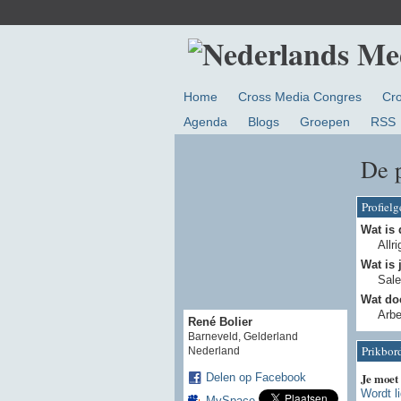
Home
Cross Media Congres
Cr
Agenda
Blogs
Groepen
RSS
De p
Profiel
Wat is 
Allri
Wat is 
Sale
Wat doe
Arbe
René Bolier
Barneveld, Gelderland
Prikbor
Nederland
Je moet
Delen op Facebook
Wordt l
MySpace