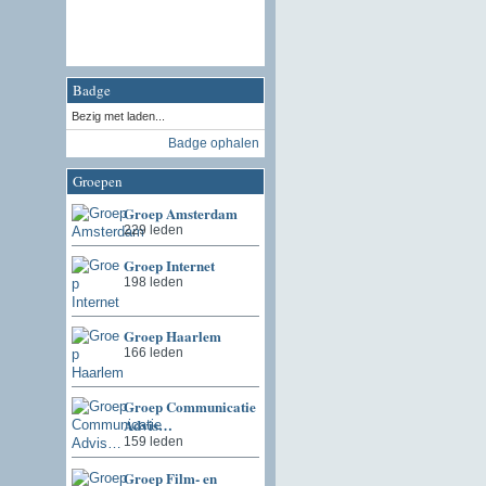
Badge
Bezig met laden...
Badge ophalen
Groepen
Groep Amsterdam
229 leden
Groep Internet
198 leden
Groep Haarlem
166 leden
Groep Communicatie
Advis…
159 leden
Groep Film- en