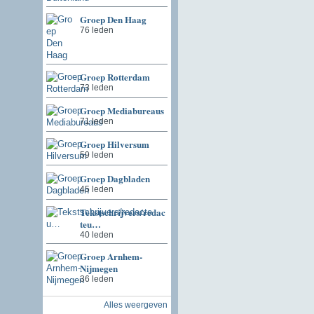
Groep Den Haag
76 leden
Groep Rotterdam
73 leden
Groep Mediabureaus
71 leden
Groep Hilversum
59 leden
Groep Dagbladen
45 leden
Tekstschrijvers/redac
teu…
40 leden
Groep Arnhem-
Nijmegen
36 leden
Alles weergeven