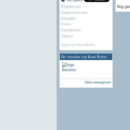
Nog gee
Blogteksten
Gebeurtenissen
Groepen
Foto's
Fotoalbums
Video's
Apps van René Bolier
De vrienden van René Bolier
Alles weergeven