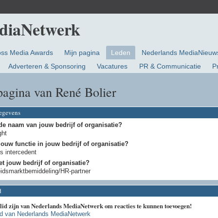
oss Media Awards
Mijn pagina
Leden
Nederlands MediaNieuw
Adverteren & Sponsoring
Vacatures
PR & Communicatie
P
agina van René Bolier
gegevens
de naam van jouw bedrijf of organisatie?
ght
jouw functie in jouw bedrijf of organisatie?
s intercedent
t jouw bedrijf of organisatie?
idsmarktbemiddeling/HR-partner
d
 lid zijn van Nederlands MediaNetwerk om reacties te kunnen toevoegen!
id van Nederlands MediaNetwerk