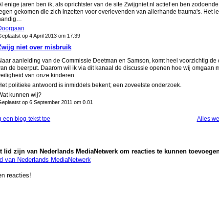
l enige jaren ben ik, als oprichtster van de site Zwijgniet.nl actief en ben zodoen
tegen gekomen die zich inzetten voor overlevenden van allerhande trauma's. Het le
handig…
Doorgaan
eplaatst op 4 April 2013 om 17.39
Zwijg niet over misbruik
Naar aanleiding van de Commissie Deetman en Samson, komt heel voorzichtig de 
van de beerput. Daarom wil ik via dit kanaal de discussie openen hoe wij omgaan 
veiligheid van onze kinderen.
Het politieke antwoord is inmiddels bekent; een zoveelste onderzoek.
Wat kunnen wij?
eplaatst op 6 September 2011 om 0.01
 een blog-tekst toe
Alles w
 lid zijn van Nederlands MediaNetwerk om reacties te kunnen toevoegen
id van Nederlands MediaNetwerk
n reacties!