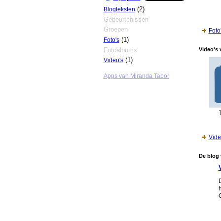
(2)
Blogteksten
Gebeurtenissen
Groepen
Foto
(1)
Foto's
Fotoalbums
Video's 
(1)
Video's
Apps van Miranda Tabor
Vide
De blog 