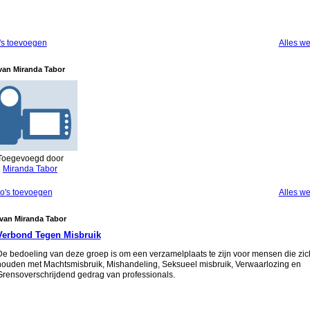
's toevoegen
Alles w
van Miranda Tabor
Toegevoegd door
Miranda Tabor
o's toevoegen
Alles w
van Miranda Tabor
Verbond Tegen Misbruik
De bedoeling van deze groep is om een verzamelplaats te zijn voor mensen die zic
houden met Machtsmisbruik, Misha
ndeling, Seksueel misbruik, Verwaarlozing en
Grensoverschrijdend gedrag van professionals.