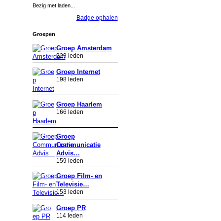
Bezig met laden...
Badge ophalen
Groepen
Groep Amsterdam
229 leden
Groep Internet
198 leden
Groep Haarlem
166 leden
Groep
Communicatie
Advis…
159 leden
Groep Film- en
Televisie…
153 leden
Groep PR
114 leden