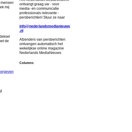
de mensen
ontvangt graag uw - voor
ek mij
media- en communicatie
professionals relevante -
persberichten! Stuur ze naar
info@nederlandsmedianieuws
.nl
deksel
Afzenders van persberichten
met de
ontvangen automatisch het
wekelijkse online magazine
Nederlands MediaNieuws
Columns
eergeven
!