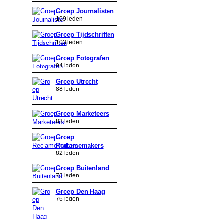
Groep Journalisten
109 leden
Groep Tijdschriften
103 leden
Groep Fotografen
94 leden
Groep Utrecht
88 leden
Groep Marketeers
83 leden
Groep
Reclamemakers
82 leden
Groep Buitenland
76 leden
Groep Den Haag
76 leden