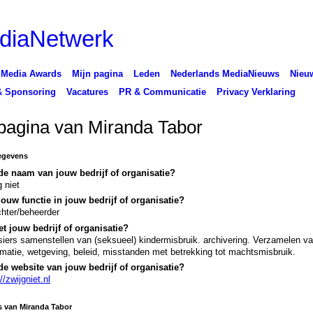
 Media Awards
Mijn pagina
Leden
Nederlands MediaNieuws
Nieuw
& Sponsoring
Vacatures
PR & Communicatie
Privacy Verklaring
pagina van Miranda Tabor
egevens
de naam van jouw bedrijf of organisatie?
g niet
jouw functie in jouw bedrijf of organisatie?
chter/beheerder
t jouw bedrijf of organisatie?
iers samenstellen van (seksueel) kindermisbruik. archivering. Verzamelen v
rmatie, wetgeving, beleid, misstanden met betrekking tot machtsmisbruik.
de website van jouw bedrijf of organisatie?
//zwijgniet.nl
s van Miranda Tabor