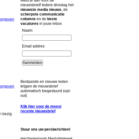
Meld je aan voor de
nieuwsbrief! Iedere dinsdag het
nieuwste media nieuws
, de
scherpste communicatie
columns
en de
beste
eergeven
vacatures
in jouw inbox
Naam:
Email addres:
Bestaande en nieuwe leden
eergeven
krijgen de nieuwsbrief
automatisch toegestuurd (opt-
out)
Klik hier voor de meest
recente nieuwsbrief
h bezig
Stuur ons uw persberichten!
Het Nederlands MediaNetwerk