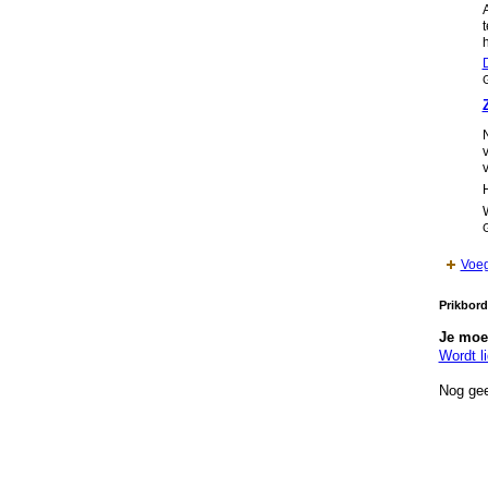
A
G
G
Voeg
Prikbord
Je moet
Wordt l
Nog gee