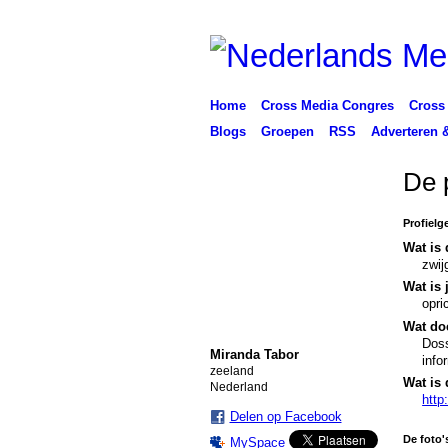
Home
Cross Media Congres
Cross
Blogs
Groepen
RSS
Adverteren 
De 
Profielg
Wat is 
zwij
Wat is 
opri
Wat doe
Doss
Miranda Tabor
info
zeeland
Wat is 
Nederland
http:
Delen op Facebook
De foto'
MySpace