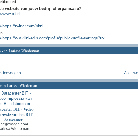
rtificeerd.
de website van jouw bedrijf of organisatie?
://www.bit.nl
://https://twitter.com/bitnl
In
://https://www.linkedin.com/profile/public-profile-settings?trk...
's van Larissa Wiedeman
's toevoegen
Alles w
 van Larissa Wiedeman
acenter BIT - Video
ressie van het BIT
datacenter
Toegevoegd door
arissa Wiedeman