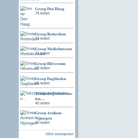
Groep Den Haag
76 leden
Groep Rotterdam
73 leden
Groep Mediabureaus
71 leden
Groep Hilversum
59 leden
Groep Dagbladen
45 leden
Tekstschrijvers/redac
teu…
40 leden
Groep Arnhem-
Nijmegen
36 leden
Alles weergeven