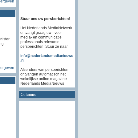
eergeven
Stuur ons uw persberichten!
Het Nederlands MediaNetwerk
ontvangt graag uw - voor
media- en communicatie
inister
professionals relevante -
ing
persberichten! Stuur ze naar
info@nederlandsmedianieuws
.nl
eergeven
Afzenders van persberichten
ontvangen automatisch het
wekelijkse online magazine
Nederlands MediaNieuws
Columns