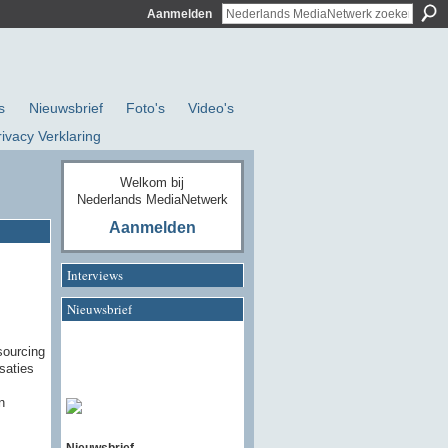
Aanmelden
s
Nieuwsbrief
Foto's
Video's
rivacy Verklaring
Welkom bij
Nederlands MediaNetwerk
Aanmelden
Interviews
Nieuwsbrief
sourcing
saties
n
Nieuwsbrief