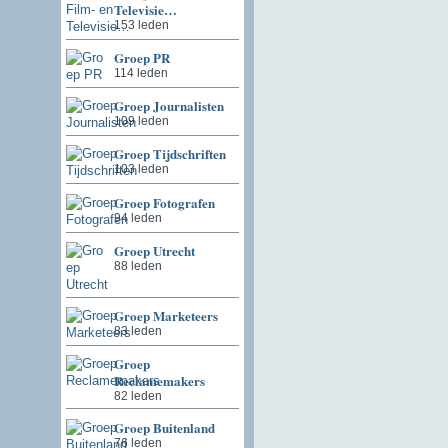
Televisie…
153 leden
Groep PR
114 leden
Groep Journalisten
109 leden
Groep Tijdschriften
103 leden
Groep Fotografen
94 leden
Groep Utrecht
88 leden
Groep Marketeers
83 leden
Groep
Reclamemakers
82 leden
Groep Buitenland
76 leden