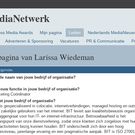
oss Media Awards
Mijn pagina
Leden
Nederlands MediaNieuw
Adverteren & Sponsoring
Vacatures
PR & Communicatie
P
pagina van Larissa Wiedeman
gegevens
de naam van jouw bedrijf of organisatie?
jouw functie in jouw bedrijf of organisatie?
eting Coördinator
t jouw bedrijf of organisatie?
is gespecialiseerd in colocatie, internetverbindingen, managed hosting en out
 zakelijke gebruikers van het internet. BIT levert aan kwaliteitsbewuste organi
uggengraat voor hun IT- en internet-infrastructuur. Betrouwbaarheid is het
angspunt van onze dienstverlening, zodat onze klanten zich zorgeloos met hu
activiteiten bezig kunnen houden. BIT onderscheidt zich door een hoog
isniveau, jarenlange ervaring en een pragmatische aanpak. BIT is ISO 27001