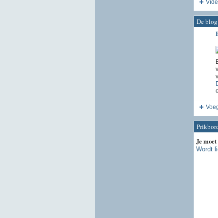
Vide
De blog
E
v
G
Voeg
Prikbor
Je moet
Wordt l