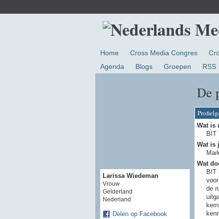
Home
Cross Media Congres
Cr
Agenda
Blogs
Groepen
RSS
De 
Profiel
Wat is 
BIT
Wat is 
Mark
Wat doe
BIT 
Larissa Wiedeman
voor
Vrouw
de r
Gelderland
uitg
Nederland
kern
kenn
Delen op Facebook