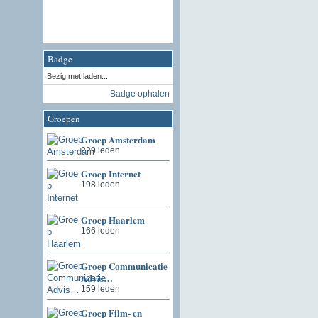
Badge
Bezig met laden...
Badge ophalen
Groepen
Groep Amsterdam
229 leden
Groep Internet
198 leden
Groep Haarlem
166 leden
Groep Communicatie
Advis…
159 leden
Groep Film- en