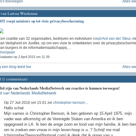
o's toevoegen
Alles w
 van Larissa Wiedeman
BIT roept minister op tot visie privacybescherming
en coalitie van 32 organisaties, bedrijven en individuen
roept Ard van der Steur
, m
an Veiligheid en Justitie, op om een visie te ontwikkelen over de privacybescherm
van burgers in de informatiemaatschappij,…
Doorgaan
eplaatst op 2 April 2015 om 11.39
 een blog-tekst toe
Alles w
d (1 commentaar)
 lid zijn van Nederlands MediaNetwerk om reacties te kunnen toevoegen!
id van Nederlands MediaNetwerk
Op 27 Juli 2016 om 15.01 zei
christopher benson
...
Hallo schat
Mijn sames is Christopher Benson, ik ben geboren op 15 April 1975, mijn
vader was afkomstig uit de Verenigde Staten van Amerika en ik ben
opgegroeid in LA. Ik ben de enige zoon en kind van mijn familie, ik ben hier
om te zoeken een vrouw in mijn leven-hoop is u..? Schrijf me mail
(christopher7benson@hotmail.com) ik denk dat ik graag van u.