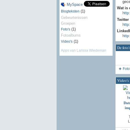
gece
MySpace
Wat is 
(1)
Blogteksten
http
Gebeurtenissen
Twitter
Groepen
http
(1)
Foto's
Linked
Fotoalbums
http
(1)
Video's
De foto
Apps van Larissa Wiedeman
Foto
Video's
Dat
imp
L