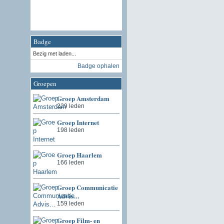
Badge
Bezig met laden...
Badge ophalen
Groepen
Groep Amsterdam
229 leden
Groep Internet
198 leden
Groep Haarlem
166 leden
Groep Communicatie
Advis…
159 leden
Groep Film- en