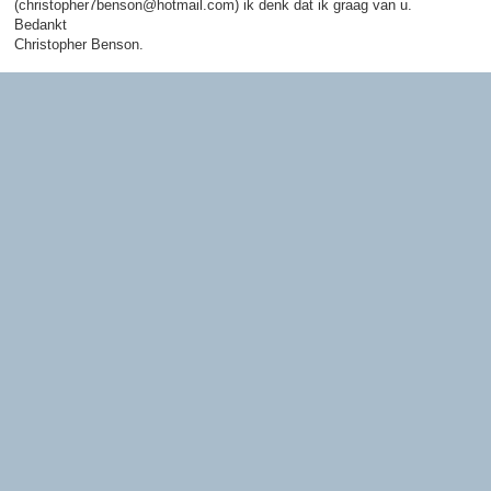
(christopher7benson@hotmail.com) ik denk dat ik graag van u.
Bedankt
Christopher Benson.