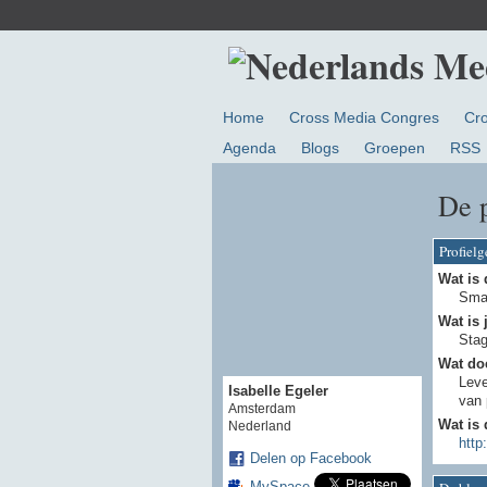
Home
Cross Media Congres
Cr
Agenda
Blogs
Groepen
RSS
De p
Profiel
Wat is 
Smar
Wat is 
Stag
Wat doe
Leve
Isabelle Egeler
van 
Amsterdam
Wat is 
Nederland
http
Delen op Facebook
MySpace