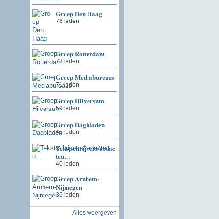
Groep Den Haag
76 leden
Groep Rotterdam
73 leden
Groep Mediabureaus
71 leden
Groep Hilversum
59 leden
Groep Dagbladen
45 leden
Tekstschrijvers/redac
teu…
40 leden
Groep Arnhem-
Nijmegen
36 leden
Alles weergeven