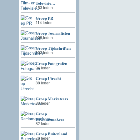
Televisie…
153 leden
Groep PR
114 leden
Groep Journalisten
109 leden
Groep Tijdschriften
103 leden
Groep Fotografen
94 leden
Groep Utrecht
88 leden
Groep Marketeers
83 leden
Groep
Reclamemakers
82 leden
Groep Buitenland
76 leden