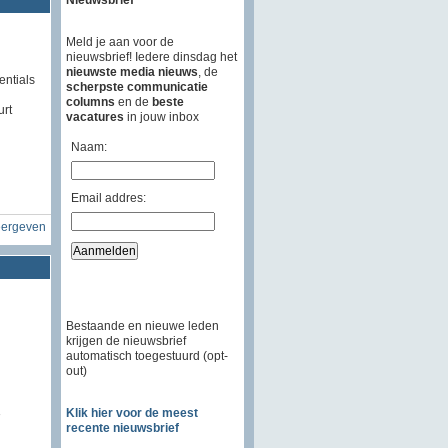
Meld je aan voor de
nieuwsbrief! Iedere dinsdag het
nieuwste media nieuws
, de
entials
scherpste communicatie
columns
en de
beste
urt
vacatures
in jouw inbox
Naam:
Email addres:
eergeven
Bestaande en nieuwe leden
krijgen de nieuwsbrief
automatisch toegestuurd (opt-
out)
Klik hier voor de meest
recente nieuwsbrief