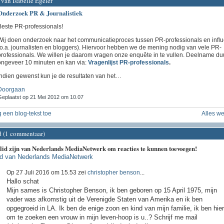
van Isabelle Egeler
Onderzoek PR & Journalistiek
Beste PR-professionals!
Wij doen onderzoek naar het communicatieproces tussen PR-professionals en influ
(o.a. journalisten en bloggers). Hiervoor hebben we de mening nodig van vele PR-
professionals. We willen je daarom vragen onze enquête in te vullen. Deelname du
ongeveer 10 minuten en kan via:
Vragenlijst PR-professionals
.
Indien gewenst kun je de resultaten van het…
Doorgaan
eplaatst op 21 Mei 2012 om 10.07
 een blog-tekst toe
Alles w
d (1 commentaar)
 lid zijn van Nederlands MediaNetwerk om reacties te kunnen toevoegen!
id van Nederlands MediaNetwerk
Op 27 Juli 2016 om 15.53 zei
christopher benson
...
Hallo schat
Mijn sames is Christopher Benson, ik ben geboren op 15 April 1975, mijn
vader was afkomstig uit de Verenigde Staten van Amerika en ik ben
opgegroeid in LA. Ik ben de enige zoon en kind van mijn familie, ik ben hier
om te zoeken een vrouw in mijn leven-hoop is u..? Schrijf me mail