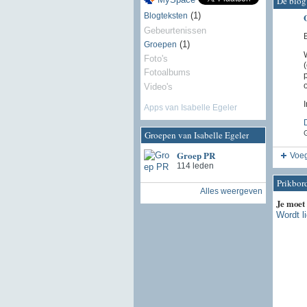
De blog 
(1)
Blogteksten
Gebeurtenissen
(1)
Groepen
Foto's
Fotoalbums
Video's
Apps van Isabelle Egeler
G
Groepen van Isabelle Egeler
Groep PR
Voeg
114 leden
Prikbor
Alles weergeven
Je moet
Wordt l