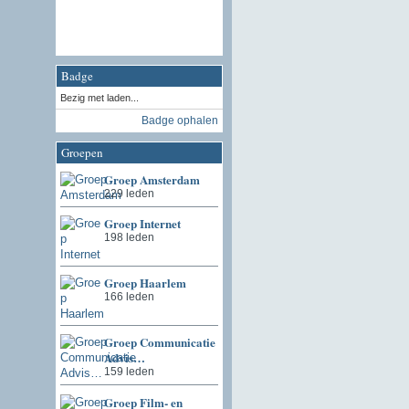
Badge
Bezig met laden...
Badge ophalen
Groepen
Groep Amsterdam
229 leden
Groep Internet
198 leden
Groep Haarlem
166 leden
Groep Communicatie
Advis…
159 leden
Groep Film- en