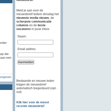
Meld je aan voor de
nieuwsbrief! Iedere dinsdag het
nieuwste media nieuws
, de
scherpste communicatie
columns
en de
beste
vacatures
in jouw inbox
Naam:
erder
Email addres:
ap die
n aan een
eergeven
Bestaande en nieuwe leden
krijgen de nieuwsbrief
automatisch toegestuurd (opt-
out)
Klik hier voor de meest
recente nieuwsbrief