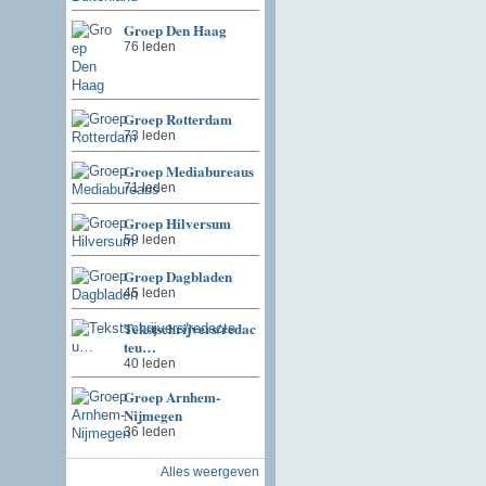
Groep Den Haag
76 leden
Groep Rotterdam
73 leden
Groep Mediabureaus
71 leden
Groep Hilversum
59 leden
Groep Dagbladen
45 leden
Tekstschrijvers/redac
teu…
40 leden
Groep Arnhem-
Nijmegen
36 leden
Alles weergeven