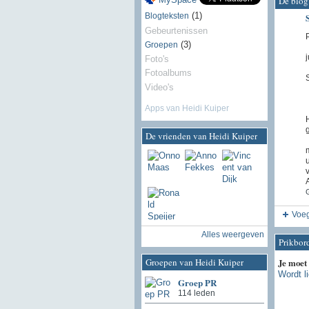
De blog
(1)
Blogteksten
Gebeurtenissen
(3)
Groepen
j
Foto's
Fotoalbums
Video's
Apps van Heidi Kuiper
De vrienden van Heidi Kuiper
G
Voeg
Alles weergeven
Prikbor
Groepen van Heidi Kuiper
Je moet
Wordt l
Groep PR
114 leden