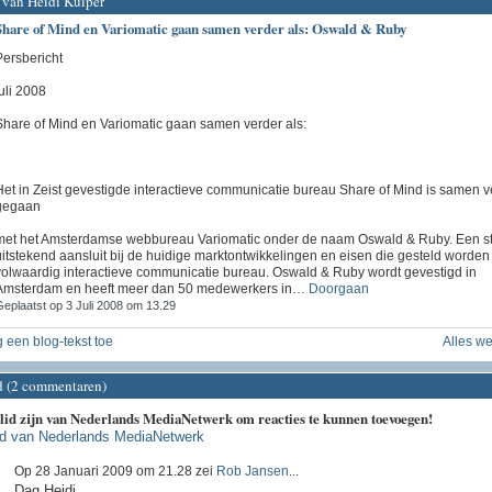
 van Heidi Kuiper
Share of Mind en Variomatic gaan samen verder als: Oswald & Ruby
Persbericht
uli 2008
Share of Mind en Variomatic gaan samen verder als:
Het in Zeist gevestigde interactieve communicatie bureau Share of Mind is samen v
gegaan
met het Amsterdamse webbureau Variomatic onder de naam Oswald & Ruby. Een st
uitstekend aansluit bij de huidige marktontwikkelingen en eisen die gesteld worde
volwaardig interactieve communicatie bureau. Oswald & Ruby wordt gevestigd in
Amsterdam en heeft meer dan 50 medewerkers in…
Doorgaan
eplaatst op 3 Juli 2008 om 13.29
 een blog-tekst toe
Alles w
d (2 commentaren)
 lid zijn van Nederlands MediaNetwerk om reacties te kunnen toevoegen!
id van Nederlands MediaNetwerk
Op 28 Januari 2009 om 21.28 zei
Rob Jansen
...
Dag Heidi,