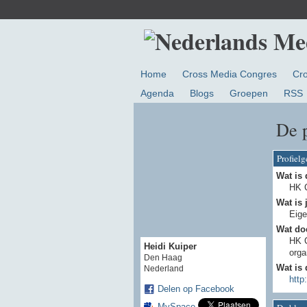
Home
Cross Media Congres
Cr
Agenda
Blogs
Groepen
RSS
De 
Profiel
Wat is 
HK 
Wat is 
Eige
Wat doe
HK C
Heidi Kuiper
orga
Den Haag
Wat is 
Nederland
http
Delen op Facebook
MySpace