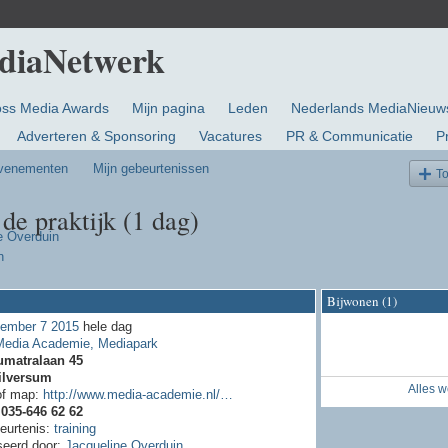
oss Media Awards
Mijn pagina
Leden
Nederlands MediaNieuw
Adverteren & Sponsoring
Vacatures
PR & Communicatie
P
evenementen
Mijn gebeurtenissen
T
de praktijk (1 dag)
e Overduin
n
Bijwonen (1)
ember 7 2015
hele dag
Media Academie, Mediapark
umatralaan 45
ilversum
Alles 
of map:
http://www.media-academie.nl/…
:
035-646 62 62
eurtenis:
training
seerd door:
Jacqueline Overduin