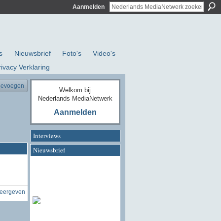
Aanmelden
s
Nieuwsbrief
Foto's
Video's
rivacy Verklaring
oevoegen
Welkom bij
Nederlands MediaNetwerk
Aanmelden
Interviews
Nieuwsbrief
weergeven