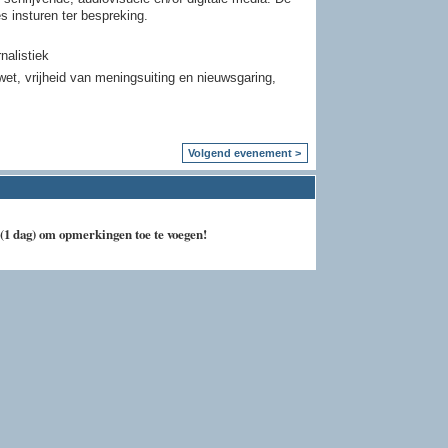
 insturen ter bespreking.
nalistiek
wet, vrijheid van meningsuiting en nieuwsgaring,
Volgend evenement >
(1 dag) om opmerkingen toe te voegen!