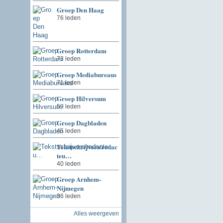
Groep Den Haag
76 leden
Groep Rotterdam
73 leden
Groep Mediabureaus
71 leden
Groep Hilversum
59 leden
Groep Dagbladen
45 leden
Tekstschrijvers/redac
teu…
40 leden
Groep Arnhem-
Nijmegen
36 leden
Alles weergeven