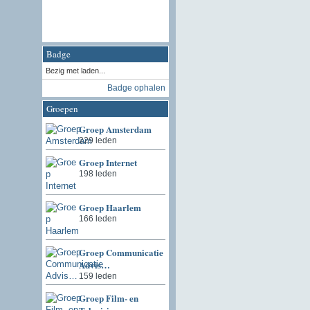
Badge
Bezig met laden...
Badge ophalen
Groepen
Groep Amsterdam
229 leden
Groep Internet
198 leden
Groep Haarlem
166 leden
Groep Communicatie
Advis…
159 leden
Groep Film- en