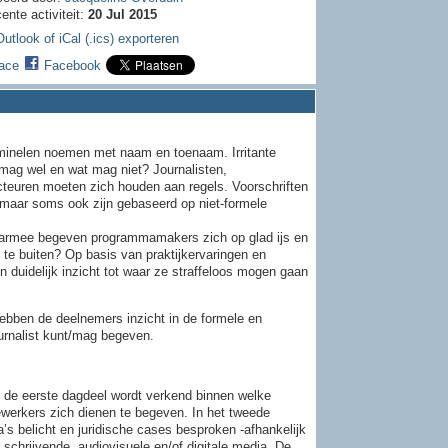
ente activiteit:
20 Jul 2015
utlook of iCal (.ics) exporteren
ace
Facebook
iminelen noemen met naam en toenaam. Irritante
 mag wel en wat mag niet? Journalisten,
uren moeten zich houden aan regels. Voorschriften
, maar soms ook zijn gebaseerd op niet-formele
Waarmee begeven programmamakers zich op glad ijs en
te buiten? Op basis van praktijkervaringen en
 duidelijk inzicht tot waar ze straffeloos mogen gaan
hebben de deelnemers inzicht in de formele en
ournalist kunt/mag begeven.
n de eerste dagdeel wordt verkend binnen welke
werkers zich dienen te begeven. In het tweede
s belicht en juridische cases besproken -afhankelijk
schrijvende, audiovisuele en/of digitale media. De