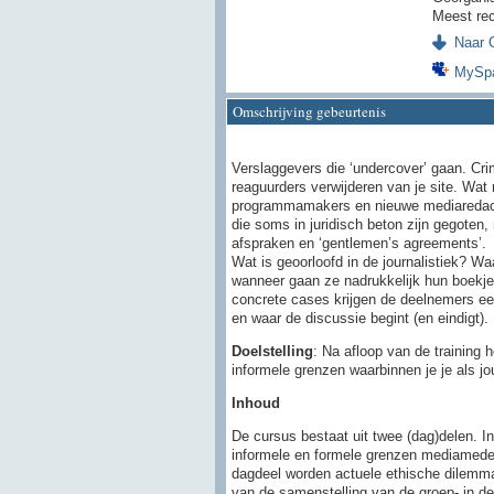
Meest rec
Naar O
MySp
Omschrijving gebeurtenis
Verslaggevers die ‘undercover’ gaan. Cr
reaguurders verwijderen van je site. Wat
programmamakers en nieuwe mediaredacte
die soms in juridisch beton zijn gegoten
afspraken en ‘gentlemen’s agreements’.
Wat is geoorloofd in de journalistiek? 
wanneer gaan ze nadrukkelijk hun boekje 
concrete cases krijgen de deelnemers een
en waar de discussie begint (en eindigt).
Doelstelling
:
Na afloop van de training 
informele grenzen waarbinnen je je als j
Inhoud
De cursus bestaat uit twee (dag)delen. I
informele en formele grenzen mediamede
dagdeel worden actuele ethische dilemma’
van de samenstelling van de groep- in de 