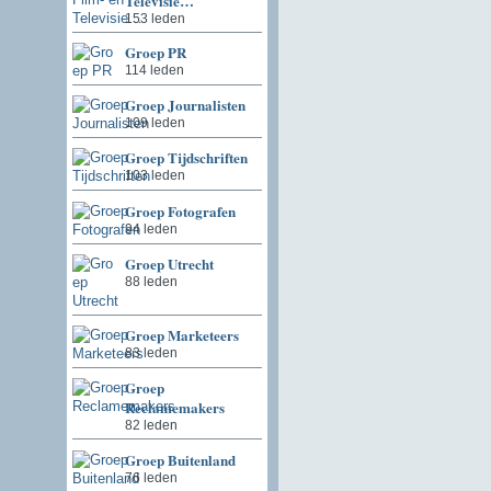
Televisie…
153 leden
Groep PR
114 leden
Groep Journalisten
109 leden
Groep Tijdschriften
103 leden
Groep Fotografen
94 leden
Groep Utrecht
88 leden
Groep Marketeers
83 leden
Groep
Reclamemakers
82 leden
Groep Buitenland
76 leden