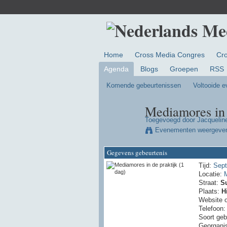
Home
Cross Media Congres
Cr
Agenda
Blogs
Groepen
RSS
Komende gebeurtenissen
Voltooide 
Mediamores in 
Toegevoegd door
Jacquelin
Evenementen weergeve
Gegevens gebeurtenis
Tijd:
Sept
Locatie:
Straat:
S
Plaats:
H
Website 
Telefoon
Soort geb
Georgani