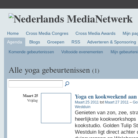
Home
Cross Media Congres
Cross Media Awards
Mijn pa
Agenda
Blogs
Groepen
RSS
Adverteren & Sponsoring
Komende gebeurtenissen
Voltooide evenementen
Mijn gebeurten
Alle yoga gebeurtenissen
(1)
Maart 25
Yoga en kookweekend aan 
Vrijdag
Maart 25 2011
tot
Maart 27 2011
–
Gol
Westduin
Genieten van zon, zee, str
heerlijkste kookworkshops 
kookstudio. Golden Tulip St
Westduin ligt direct achter 