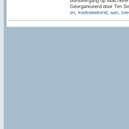
duinovergang op Walcheren
Georganiseerd door Tim Sin
en
,
kookweekend
,
aan
,
zee