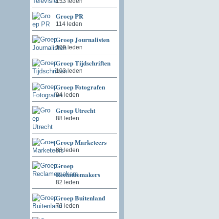
153 leden
Groep PR
114 leden
Groep Journalisten
109 leden
Groep Tijdschriften
103 leden
Groep Fotografen
94 leden
Groep Utrecht
88 leden
Groep Marketeers
83 leden
Groep
Reclamemakers
82 leden
Groep Buitenland
76 leden