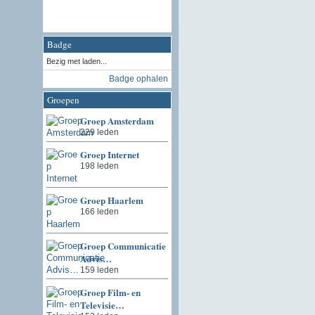
Badge
Bezig met laden...
Badge ophalen
Groepen
Groep Amsterdam
229 leden
Groep Internet
198 leden
Groep Haarlem
166 leden
Groep Communicatie
Advis…
159 leden
Groep Film- en
Televisie…