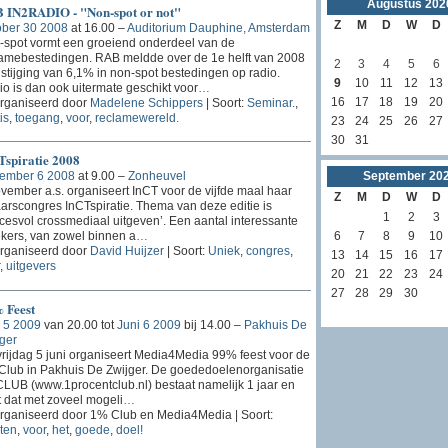
Augustus
202
 IN2RADIO - "Non-spot or not"
Z
M
D
W
D
ober 30 2008
at 16.00 –
Auditorium Dauphine, Amsterdam
spot vormt een groeiend onderdeel van de
amebestedingen. RAB meldde over de 1e helft van 2008
2
3
4
5
6
stijging van 6,1% in non-spot bestedingen op radio.
9
10
11
12
13
o is dan ook uitermate geschikt voor
…
16
17
18
19
20
rganiseerd door
Madelene Schippers
| Soort:
Seminar.
,
is
,
toegang
,
voor
,
reclamewereld.
23
24
25
26
27
30
31
Tspiratie 2008
ember 6 2008
at 9.00 –
Zonheuvel
September
20
vember a.s. organiseert InCT voor de vijfde maal haar
Z
M
D
W
D
arscongres InCTspiratie. Thema van deze editie is
1
2
3
cesvol crossmediaal uitgeven’. Een aantal interessante
kers, van zowel binnen a
…
6
7
8
9
10
rganiseerd door
David Huijzer
| Soort:
Uniek
,
congres
,
13
14
15
16
17
,
uitgevers
20
21
22
23
24
27
28
29
30
 Feest
 5 2009
van 20.00 tot
Juni 6 2009
bij 14.00 –
Pakhuis De
ger
rijdag 5 juni organiseert Media4Media 99% feest voor de
lub in Pakhuis De Zwijger. De goededoelenorganisatie
UB (www.1procentclub.nl) bestaat namelijk 1 jaar en
 dat met zoveel mogeli
…
rganiseerd door 1% Club en Media4Media | Soort:
ten
,
voor
,
het
,
goede
,
doel!