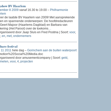
kshow BV Haarlem
ember 8 2009
vanaf 16.30 to 19.00 –
Philharmonie
rlem
eer de laatste BV Haarlem van 2009! Met aansprekende
ten en spannende onderwerpen: De hoofdredacteuren
 Geert Majoor (Haarlems Dagblad) en Barbara van
ering (Het Parool) over de toekoms
…
ganiseerd door Jaap Sluis en Fred Postma | Soort:
voor
,
r
,
en
,
met
,
ondernemers
share festival
 11 2011
hele dag –
Gorinchem aan de buiten waterpoort
motion%20Social%20Media.doc
rganiseerd door amusementcompany | Soort:
geld
,
amelen
,
voor
,
4
,
projecten