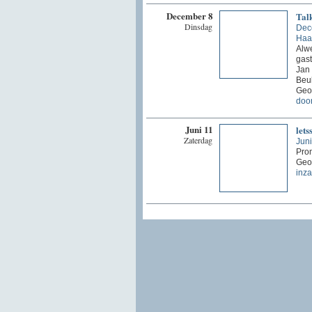
December 8
Tal
Dinsdag
Dec
Haa
Alw
gas
Jan
Beuk
Geor
doo
Juni 11
lets
Zaterdag
Juni
Pro
Geo
inz