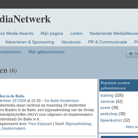
oss Media Awards
Mijn pagina
Leden
Nederlands MediaNieuw
Adverteren & Sponsoring
Vacatures
PR & Communicatie
P
evenementen
Mijn gebeurtenissen
T
sen
(6)
Populaire soorten
gebeurtenissen
en in de Balie
training
(105)
tember 29 2008
at 15.30 –
De Balie Amsterdam
seminar
(42)
atiemedia staan centraal op maandag 29 september
event
(39)
ens Bladen in de Balie, een bijpraatmiddag van de Groep
workshop
(38)
iekstijdschriften (NUV) voor uitgevers en bladenmakers
inderdaad) De Balie in A
…
bijeenkomst
(32)
rganiseerd door
Theo Eijspaart
| Soort:
Bijpraatmiddag
,
Alles 
,
bladenmakers