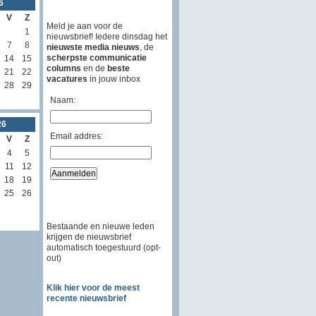
6
V
Z
Meld je aan voor de
1
nieuwsbrief! Iedere dinsdag het
7
8
nieuwste media nieuws
, de
scherpste communicatie
14
15
columns
en de
beste
21
22
vacatures
in jouw inbox
28
29
Naam:
26
Email addres:
V
Z
4
5
11
12
18
19
25
26
Bestaande en nieuwe leden
krijgen de nieuwsbrief
automatisch toegestuurd (opt-
out)
Klik hier voor de meest
recente nieuwsbrief