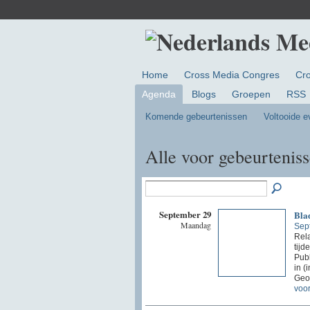
Home
Cross Media Congres
Cr
Agenda
Blogs
Groepen
RSS
Komende gebeurtenissen
Voltooide 
Alle voor gebeurtenis
September 29
Blad
Maandag
Sep
Rel
tijd
Publ
in (
Geo
voor