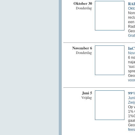
Oktober 30
RAB
Donderdag
Okt
Non-
recl
een 
Radi
Geo
Grat
November 6
InC
Donderdag
Nov
6 no
naja
‘suc
spre
Geo
voor
Juni 5
99%
Vrijdag
Juni
Zwij
Op v
1% C
1%CL
gaat
Geo
fees