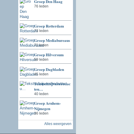
Groep Den Haag
76 leden
Groep Rotterdam
73 leden
Groep Mediabureaus
71 leden
Groep Hilversum
59 leden
Groep Dagbladen
45 leden
Tekstschrijvers/redac
teu…
40 leden
Groep Arnhem-
Nijmegen
36 leden
Alles weergeven