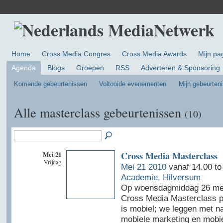
Home
Cross Media Congres
Cross Media Awards
Mijn pa
Agenda
Blogs
Groepen
RSS
Adverteren & Sponsoring
Komende gebeurtenissen
Voltooide evenementen
Mijn gebeurten
Alle masterclass gebeurtenissen
(10)
Mei 21
Cross Media Masterclass
Vrijdag
Mei 21 2010
vanaf 14.00 to
Academie, Hilversum
Op woensdagmiddag 26 mei
Cross Media Masterclass p
is mobiel; we leggen met 
mobiele marketing en mobie