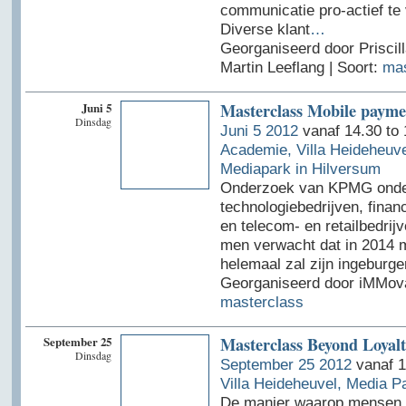
communicatie pro-actief te 
Diverse klant
…
Georganiseerd door Priscil
Martin Leeflang | Soort:
mas
Juni 5
Masterclass Mobile payme
Dinsdag
Juni 5 2012
vanaf 14.30 to
Academie, Villa Heideheuve
Mediapark in Hilversum
Onderzoek van KPMG ond
technologiebedrijven, financ
en telecom- en retailbedrij
men verwacht dat in 2014 m
helemaal zal zijn ingeburger
Georganiseerd door iMMovat
masterclass
September 25
Masterclass Beyond Loyal
Dinsdag
September 25 2012
vanaf 1
Villa Heideheuvel, Media P
De manier waarop mensen i