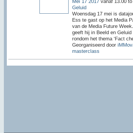
Mei 17 2017
vanaf 13.00 to
Geluid
Woensdag 17 mei is datajo
Ess te gast op het Media Pa
van de Media Future Week
geeft hij in Beeld en Geluid
rondom het thema ‘Fact ch
Georganiseerd door
iMMov
masterclass