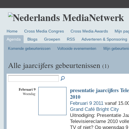
Home
Cross Media Congres
Cross Media Awards
Mijn pa
Agenda
Blogs
Groepen
RSS
Adverteren & Sponsoring
Komende gebeurtenissen
Voltooide evenementen
Mijn gebeurten
Alle jaarcijfers gebeurtenissen
(1)
Februari 9
presentatie jaarcijfers Tel
Woendag
2010
Februari 9 2011
vanaf 15.00
Grand Café Bright City
Uitnodiging: Presentatie Jaa
Televisiereclame 2010 volle
TV of niet? Op woensdag 9 