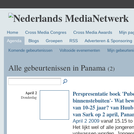
Home
Cross Media Congres
Cross Media Awards
Mijn pa
Agenda
Blogs
Groepen
RSS
Adverteren & Sponsoring
Komende gebeurtenissen
Voltooide evenementen
Mijn gebeurten
Alle gebeurtenissen in Panama
(2)
April 2
Perspresentatie boek 'Pub
Donderdag
binnenstebuiten'- Wat bew
van 10-25 jaar? van Huu
van Sark op 2 april, Pa
April 2 2009
vanaf 15.15 to
Het lijkt wel of alle jongere
volwassen worden. Jongere