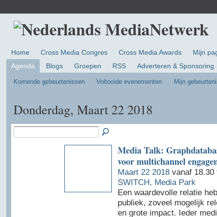
Home
Cross Media Congres
Cross Media Awards
Mijn pa
Agenda
Blogs
Groepen
RSS
Adverteren & Sponsoring
Komende gebeurtenissen
Voltooide evenementen
Mijn gebeurten
Donderdag, Maart 22 2018
Media Talk: Graphdatabas
voor multichannel engage
Maart 22 2018
vanaf 18.30 
SWITCH, Media Park
Een waardevolle relatie he
publiek, zoveel mogelijk rel
en grote impact. Ieder medi