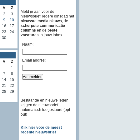
V
Z
Meld je aan voor de
2
3
nieuwsbrief! Iedere dinsdag het
9
10
nieuwste media nieuws
, de
scherpste communicatie
16
17
columns
en de
beste
23
24
vacatures
in jouw inbox
30
Naam:
Email addres:
V
Z
1
7
8
14
15
21
22
28
29
Bestaande en nieuwe leden
krijgen de nieuwsbrief
automatisch toegestuurd (opt-
out)
Klik hier voor de meest
recente nieuwsbrief