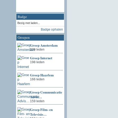
Badge
Bezig met laden...
Badge ophalen
Groepen
Groep Amsterdam
229 leden
Groep Internet
198 leden
Groep Haarlem
166 leden
Groep Communicatie
Advis…
159 leden
Groep Film- en
Televisie…