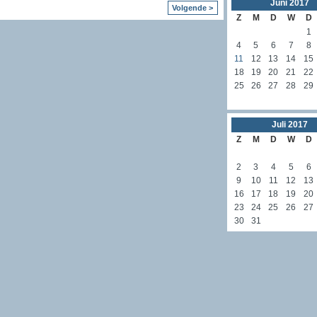
Juni
2017
Volgende >
Z
M
D
W
D
1
4
5
6
7
8
11
12
13
14
15
18
19
20
21
22
25
26
27
28
29
Juli
2017
Z
M
D
W
D
2
3
4
5
6
9
10
11
12
13
16
17
18
19
20
23
24
25
26
27
30
31