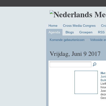
Home
Cross Media Congres
Cr
Agenda
Blogs
Groepen
RSS
Komende gebeurtenissen
Voltooide 
Vrijdag, Juni 9 2017
Het
Juni
Buit
Lief
houd
Juwe
dez
Geo