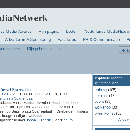
oss Media Awards
Mijn pagina
Leden
Nederlands MediaNieuw
Adverteren & Sponsoring
Vacatures
PR & Communicatie
P
evenementen
Mijn gebeurtenissen
T
Populaire soorten
gebeurtenissen
 Juweel Sparrendaal
training
(105)
 9 2017
van 11.00 tot
Juni 11 2017
bij 19.00 –
seminar
(42)
enplaats Sparrendaal
event
(39)
hebbers van bijzondere juwelen, sieraden en horloges
en 9 t/m 11 juni vrij voor de derde editie van “Het
workshop
(38)
el” op Buitenplaats Sparrendaal in Driebergen. Tijdens
bijeenkomst
(32)
e hoogwaardige juwelenbe
…
Alles 
rganiseerd door
Johan D. Rissik
| Soort:
beurs