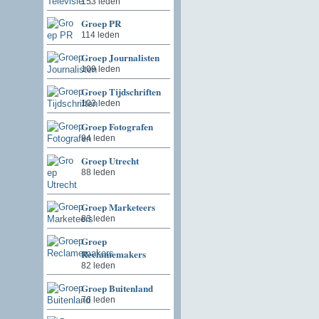
153 leden
Groep PR
114 leden
Groep Journalisten
109 leden
Groep Tijdschriften
103 leden
Groep Fotografen
94 leden
Groep Utrecht
88 leden
Groep Marketeers
83 leden
Groep
Reclamemakers
82 leden
Groep Buitenland
76 leden