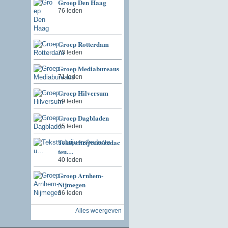
Groep Den Haag
76 leden
Groep Rotterdam
73 leden
Groep Mediabureaus
71 leden
Groep Hilversum
59 leden
Groep Dagbladen
45 leden
Tekstschrijvers/redac
teu…
40 leden
Groep Arnhem-
Nijmegen
36 leden
Alles weergeven