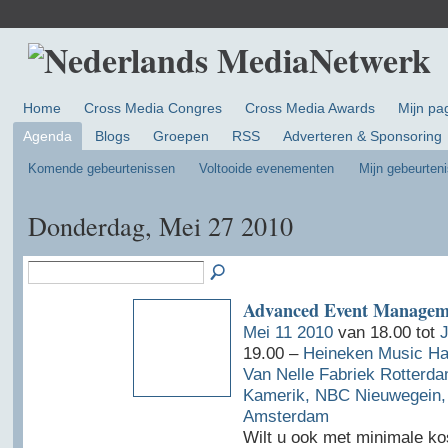
Home
Cross Media Congres
Cross Media Awards
Mijn pa
Agenda
Blogs
Groepen
RSS
Adverteren & Sponsoring
Komende gebeurtenissen
Voltooide evenementen
Mijn gebeurten
Donderdag, Mei 27 2010
Advanced Event Managem
Mei 11 2010
van 18.00 tot
J
19.00 –
Heineken Music Ha
Van Nelle Fabriek Rotterda
Kamerik, NBC Nieuwegein,
Amsterdam
Wilt u ook met minimale k