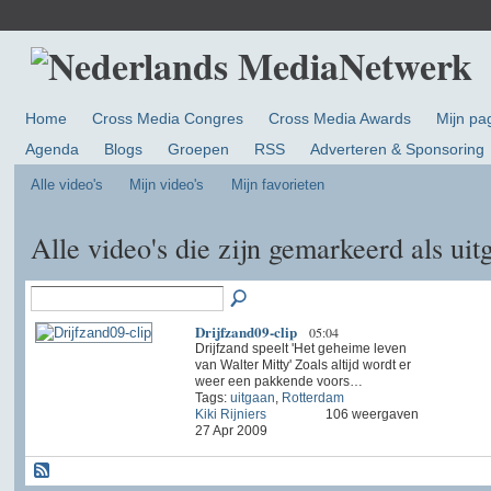
Home
Cross Media Congres
Cross Media Awards
Mijn pa
Agenda
Blogs
Groepen
RSS
Adverteren & Sponsoring
Alle video's
Mijn video's
Mijn favorieten
Alle video's die zijn gemarkeerd als ui
Drijfzand09-clip
05:04
Drijfzand speelt 'Het geheime leven
van Walter Mitty' Zoals altijd wordt er
weer een pakkende voors…
Tags:
uitgaan
,
Rotterdam
Kiki Rijniers
106 weergaven
27 Apr 2009