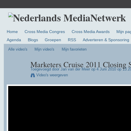
Home
Cross Media Congres
Cross Media Awards
Mijn pa
Agenda
Blogs
Groepen
RSS
Adverteren & Sponsoring
Alle video's
Mijn video's
Mijn favorieten
Marketers Cruise 2011 Closing 
Toegevoegd door
Jan van der Meer
op 4 Juni 2010 op 13.2
Video's weergeven