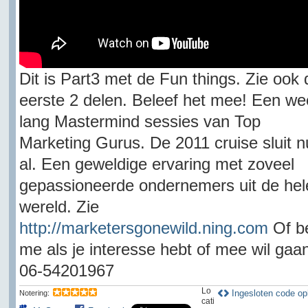
Dit is Part3 met de Fun things. Zie ook 
eerste 2 delen. Beleef het mee! Een we
lang Mastermind sessies van Top
Marketing Gurus. De 2011 cruise sluit n
al. Een geweldige ervaring met zoveel
gepassioneerde ondernemers uit de hel
wereld. Zie
http://marketersgonewild.ning.com
Of b
me als je interesse hebt of mee wil gaan
06-54201967
Lo
Ingesloten code op
Notering:
cati