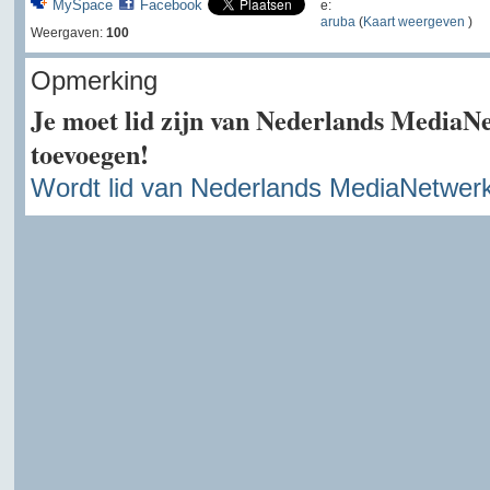
MySpace
Facebook
e:
aruba
(
Kaart weergeven
)
Weergaven:
100
Opmerking
Je moet lid zijn van Nederlands MediaN
toevoegen!
Wordt lid van Nederlands MediaNetwer