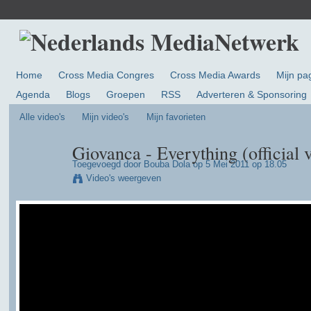
Home
Cross Media Congres
Cross Media Awards
Mijn pa
Agenda
Blogs
Groepen
RSS
Adverteren & Sponsoring
Alle video's
Mijn video's
Mijn favorieten
Giovanca - Everything (official 
Toegevoegd door
Bouba Dola
op 5 Mei 2011 op 18.05
Video's weergeven