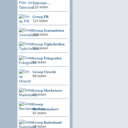
Televisie…
153 leden
Groep PR
114 leden
Groep Journalisten
109 leden
Groep Tijdschriften
103 leden
Groep Fotografen
94 leden
Groep Utrecht
88 leden
Groep Marketeers
83 leden
Groep
Reclamemakers
82 leden
Groep Buitenland
76 leden