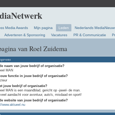
oss Media Awards
Mijn pagina
Leden
Nederlands MediaNieuw
Adverteren & Sponsoring
Vacatures
PR & Communicatie
P
pagina van Roel Zuidema
gegevens
de naam van jouw bedrijf of organisatie?
ueel MAN
jouw functie in jouw bedrijf of organisatie?
cteur
t jouw bedrijf of organisatie?
eel MAN is een maandblad, gericht op -jawel- de man.
veel aandacht voor avontuur, auto's, misdaad en sport!
de website van jouw bedrijf of organisatie?
://www.aktueel.nu