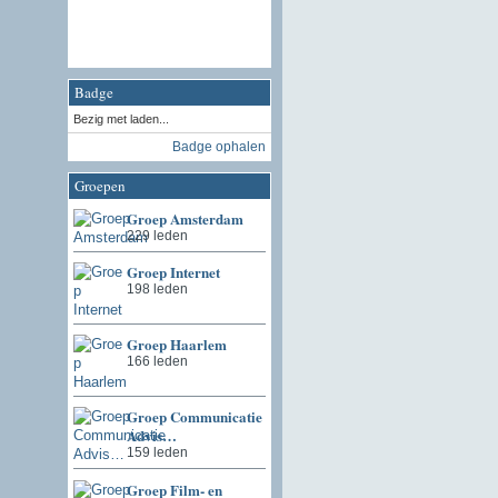
Badge
Bezig met laden...
Badge ophalen
Groepen
Groep Amsterdam
229 leden
Groep Internet
198 leden
Groep Haarlem
166 leden
Groep Communicatie
Advis…
159 leden
Groep Film- en