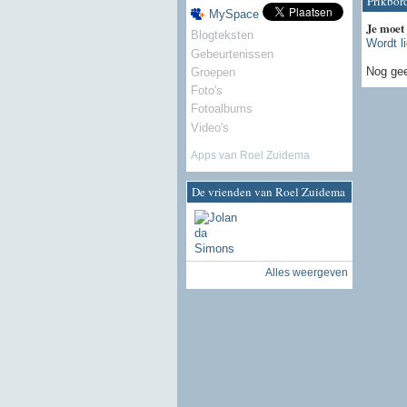
Prikbor
MySpace
Je moet
Blogteksten
Wordt l
Gebeurtenissen
Nog gee
Groepen
Foto's
Fotoalbums
Video's
Apps van Roel Zuidema
De vrienden van Roel Zuidema
Alles weergeven