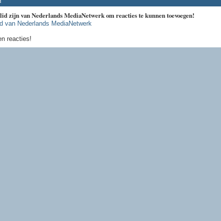
d
 lid zijn van Nederlands MediaNetwerk om reacties te kunnen toevoegen!
id van Nederlands MediaNetwerk
n reacties!