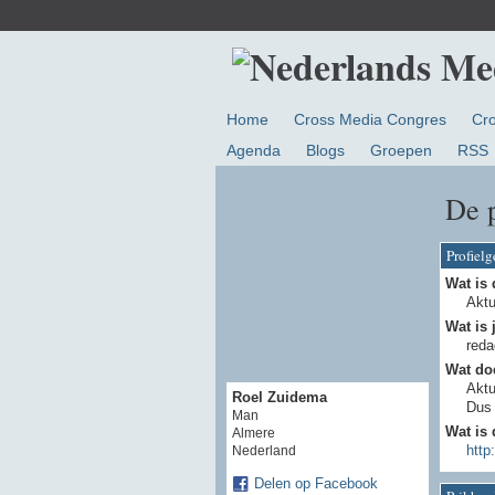
Home
Cross Media Congres
Cr
Agenda
Blogs
Groepen
RSS
De 
Profiel
Wat is 
Akt
Wat is 
reda
Wat doe
Aktu
Roel Zuidema
Dus 
Man
Wat is 
Almere
http
Nederland
Delen op Facebook