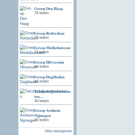
Groep Den Haag
76 leden
Groep Rotterdam
73 leden
Groep Mediabureaus
71 leden
Groep Hilversum
59 leden
Groep Dagbladen
45 leden
Tekstschrijvers/redac
teu…
40 leden
Groep Arnhem-
Nijmegen
36 leden
Alles weergeven