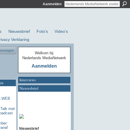
Aanmelden
s
Nieuwsbrief
Foto's
Video's
rivacy Verklaring
oevoegen
Welkom bij
Nederlands MediaNetwerk
Aanmelden
Interviews
en
Nieuwsbrief
A WEB
 Talk met
roadcast
mber:
vanaf
Nieuwsbrief