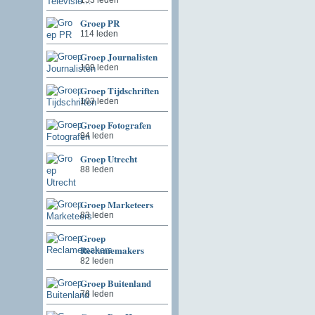
Groep PR
114 leden
Groep Journalisten
109 leden
Groep Tijdschriften
103 leden
Groep Fotografen
94 leden
Groep Utrecht
88 leden
Groep Marketeers
83 leden
Groep
Reclamemakers
82 leden
Groep Buitenland
76 leden