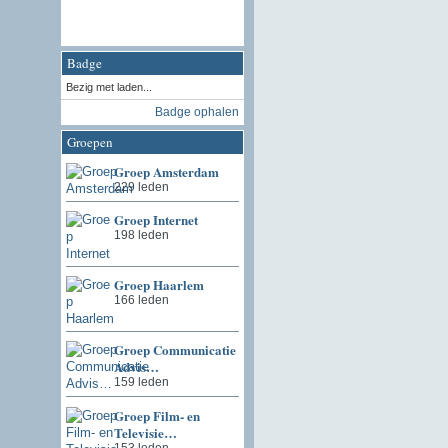
Badge
Bezig met laden...
Badge ophalen
Groepen
Groep Amsterdam
229 leden
Groep Internet
198 leden
Groep Haarlem
166 leden
Groep Communicatie
Advis…
159 leden
Groep Film- en
Televisie…
153 leden