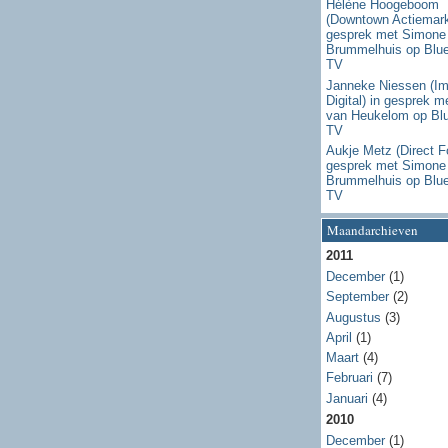
Hélène Hoogeboom
(Downtown Actiemarke
gesprek met Simone
Brummelhuis op Blu
TV
Janneke Niessen (I
Digital) in gesprek m
van Heukelom op Bl
TV
Aukje Metz (Direct Fo
gesprek met Simone
Brummelhuis op Blu
TV
Maandarchieven
2011
December
(1)
September
(2)
Augustus
(3)
April
(1)
Maart
(4)
Februari
(7)
Januari
(4)
2010
December
(1)