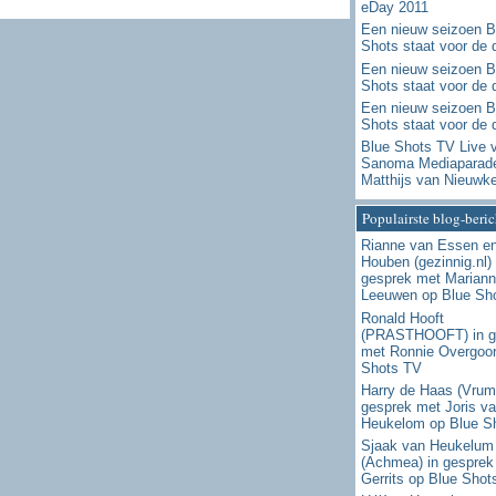
eDay 2011
Een nieuw seizoen B
Shots staat voor de 
Een nieuw seizoen B
Shots staat voor de 
Een nieuw seizoen B
Shots staat voor de 
Blue Shots TV Live 
Sanoma Mediaparad
Matthijs van Nieuwk
Populairste blog-beri
Rianne van Essen e
Houben (gezinnig.nl) 
gesprek met Mariann
Leeuwen op Blue Sh
Ronald Hooft
(PRASTHOOFT) in g
met Ronnie Overgoor
Shots TV
Harry de Haas (Vrum
gesprek met Joris v
Heukelom op Blue S
Sjaak van Heukelum
(Achmea) in gesprek
Gerrits op Blue Shot