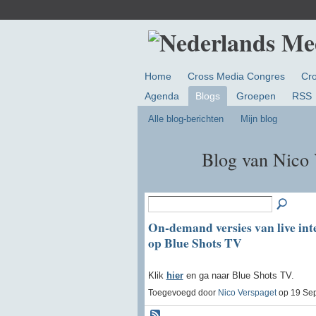
Home
Cross Media Congres
Cr
Agenda
Blogs
Groepen
RSS
Alle blog-berichten
Mijn blog
Blog van Nico 
On-demand versies van live int
op Blue Shots TV
Klik
hier
en ga naar Blue Shots TV.
Toegevoegd door
Nico Verspaget
op 19 Sep