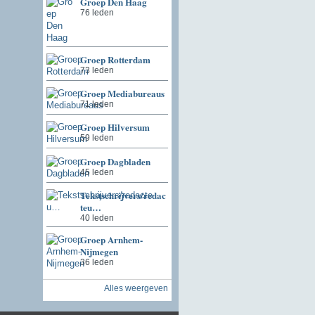
Groep Den Haag
76 leden
Groep Rotterdam
73 leden
Groep Mediabureaus
71 leden
Groep Hilversum
59 leden
Groep Dagbladen
45 leden
Tekstschrijvers/redac
teu…
40 leden
Groep Arnhem-
Nijmegen
36 leden
Alles weergeven