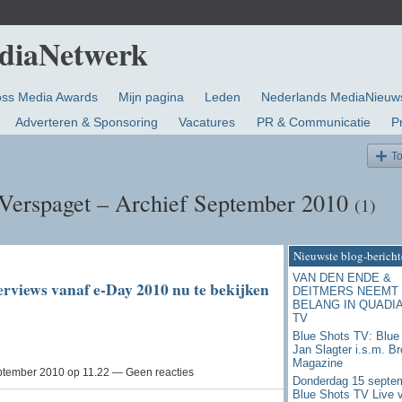
oss Media Awards
Mijn pagina
Leden
Nederlands MediaNieuw
Adverteren & Sponsoring
Vacatures
PR & Communicatie
P
T
Verspaget – Archief September 2010
(1)
Nieuwste blog-bericht
VAN DEN ENDE &
erviews vanaf e-Day 2010 nu te bekijken
DEITMERS NEEMT
BELANG IN QUADI
TV
Blue Shots TV: Blue
Jan Slagter i.s.m. B
Magazine
tember 2010 op 11.22 — Geen reacties
Donderdag 15 septe
Blue Shots TV Live 