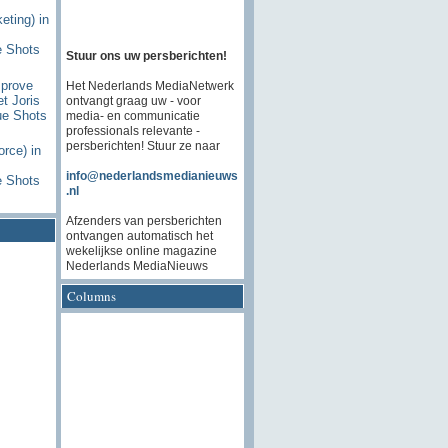
ting) in
e Shots
Stuur ons uw persberichten!
mprove
Het Nederlands MediaNetwerk
et Joris
ontvangt graag uw - voor
ue Shots
media- en communicatie
professionals relevante -
persberichten! Stuur ze naar
rce) in
info@nederlandsmedianieuws
e Shots
.nl
Afzenders van persberichten
ontvangen automatisch het
wekelijkse online magazine
Nederlands MediaNieuws
Columns