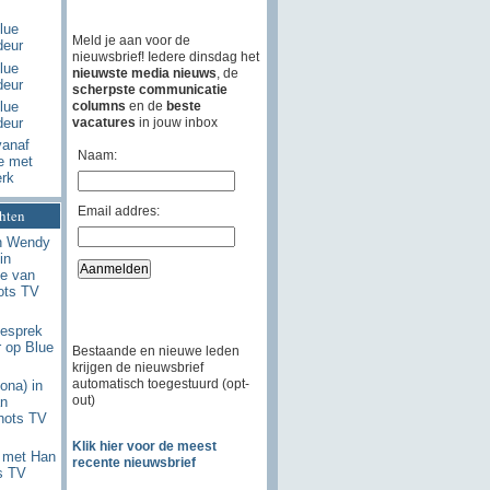
lue
Meld je aan voor de
deur
nieuwsbrief! Iedere dinsdag het
lue
nieuwste media nieuws
, de
deur
scherpste communicatie
columns
en de
beste
lue
vacatures
in jouw inbox
deur
vanaf
Naam:
e met
erk
Email addres:
chten
n Wendy
in
e van
ots TV
esprek
 op Blue
Bestaande en nieuwe leden
krijgen de nieuwsbrief
automatisch toegestuurd (opt-
ona) in
out)
an
hots TV
Klik hier voor de meest
 met Han
recente nieuwsbrief
s TV