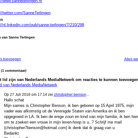
://www.sanneterlingen.nl
://twitter.com/SanneTerlingen
In
://nl.linkedin.com/pub/sanne-terlingen/7/210/298
s van Sanne Terlingen
's toevoegen
Alles w
d (1 commentaar)
 lid zijn van Nederlands MediaNetwerk om reacties te kunnen toevoegen
id van Nederlands MediaNetwerk
Op 27 Juli 2016 om 17.14 zei
christopher benson
...
Hallo schat
Mijn sames is Christopher Benson, ik ben geboren op 15 April 1975, mijn
vader was afkomstig uit de Verenigde Staten van Amerika en ik ben
opgegroeid in LA. Ik ben de enige zoon en kind van mijn familie, ik ben hier
om te zoeken een vrouw in mijn leven-hoop is u..? Schrijf me mail
(christopher7benson@hotmail.com) ik denk dat ik graag van u.
Bedankt