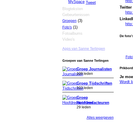
http
MySpace
Tweet
Twitter
Blogteksten
http
Gebeurtenissen
Linked
(3)
Groepen
http
(1)
Foto's
Fotoalbums
De foto'
Video's
Apps van Sanne Terlingen
Foto
Groepen van Sanne Terlingen
Prikbor
Groep Journalisten
109 leden
Je moet
Wordt l
Groep Tijdschriften
103 leden
Groep
Hoofdredacteuren
29 leden
Alles weergeven