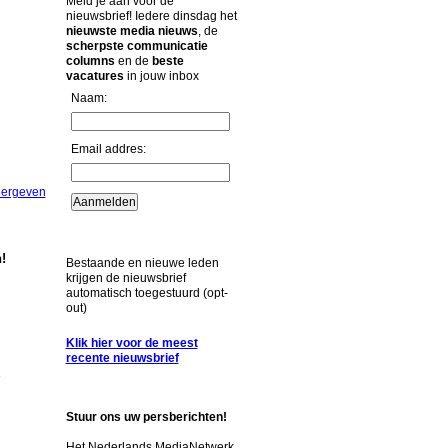
Meld je aan voor de
nieuwsbrief! Iedere dinsdag het
nieuwste media nieuws
, de
scherpste communicatie
columns
en de
beste
vacatures
in jouw inbox
Naam:
Email addres:
eergeven
!
Bestaande en nieuwe leden
krijgen de nieuwsbrief
automatisch toegestuurd (opt-
out)
Klik hier voor de meest
recente nieuwsbrief
Stuur ons uw persberichten!
Het Nederlands MediaNetwerk