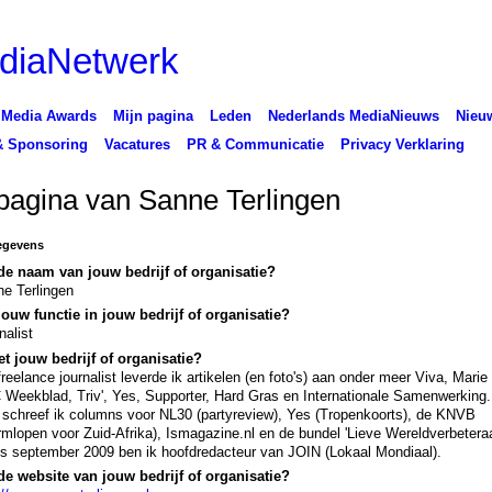
 Media Awards
Mijn pagina
Leden
Nederlands MediaNieuws
Nieuw
& Sponsoring
Vacatures
PR & Communicatie
Privacy Verklaring
pagina van Sanne Terlingen
egevens
de naam van jouw bedrijf of organisatie?
e Terlingen
jouw functie in jouw bedrijf of organisatie?
nalist
t jouw bedrijf of organisatie?
freelance journalist leverde ik artikelen (en foto's) aan onder meer Viva, Marie 
Weekblad, Triv', Yes, Supporter, Hard Gras en Internationale Samenwerking.
schreef ik columns voor NL30 (partyreview), Yes (Tropenkoorts), de KNVB
mlopen voor Zuid-Afrika), Ismagazine.nl en de bundel 'Lieve Wereldverbeteraa
s september 2009 ben ik hoofdredacteur van JOIN (Lokaal Mondiaal).
de website van jouw bedrijf of organisatie?