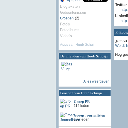
Twitter
Blogteksten
http
Gebeurtenissen
Linked
(2)
Groepen
http
Foto's
Fotoalbums
Prikbor
Video's
Je moet
Apps van Huub Schuijn
Wordt l
Nog gee
De vrienden van Huub Schuijn
Alles weergeven
Groepen van Huub Schuijn
Groep PR
114 leden
Groep Journalisten
109 leden