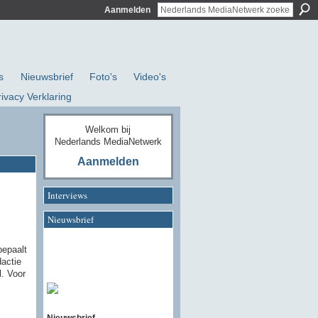
Aanmelden
s
Nieuwsbrief
Foto's
Video's
rivacy Verklaring
Welkom bij
Nederlands MediaNetwerk
Aanmelden
Interviews
Nieuwsbrief
bepaalt
dactie
l. Voor
Nieuwsbrief