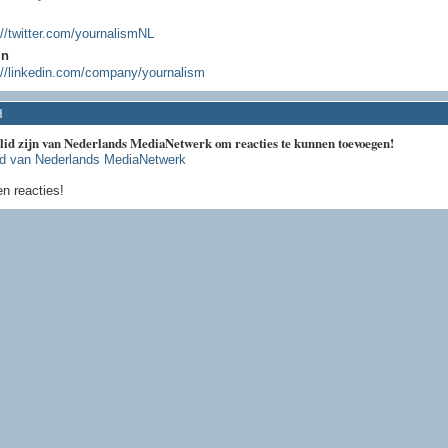
://twitter.com/yournalismNL
In
://linkedin.com/company/yournalism
d
 lid zijn van Nederlands MediaNetwerk om reacties te kunnen toevoegen!
id van Nederlands MediaNetwerk
n reacties!