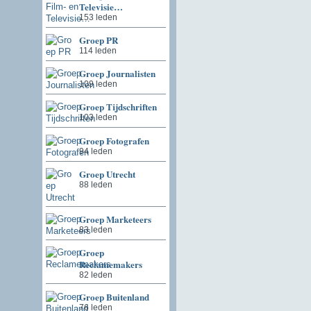
Televisie…
153 leden
Groep PR
114 leden
Groep Journalisten
109 leden
Groep Tijdschriften
103 leden
Groep Fotografen
94 leden
Groep Utrecht
88 leden
Groep Marketeers
83 leden
Groep
Reclamemakers
82 leden
Groep Buitenland
76 leden