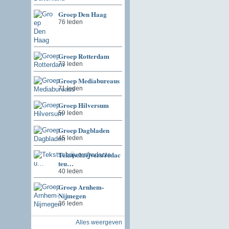
Groep Den Haag
76 leden
Groep Rotterdam
73 leden
Groep Mediabureaus
71 leden
Groep Hilversum
59 leden
Groep Dagbladen
45 leden
Tekstschrijvers/redac
teu…
40 leden
Groep Arnhem-
Nijmegen
36 leden
Alles weergeven