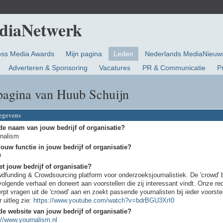
oss Media Awards
Mijn pagina
Leden
Nederlands MediaNieuw
Adverteren & Sponsoring
Vacatures
PR & Communicatie
P
pagina van Huub Schuijn
gegevens
de naam van jouw bedrijf of organisatie?
nalism
jouw functie in jouw bedrijf of organisatie?
O
t jouw bedrijf of organisatie?
dfunding & Crowdsourcing platform voor onderzoeksjournalistiek. De 'crowd' 
volgende verhaal en doneert aan voorstellen die zij interessant vindt. Onze re
rpt vragen uit de 'crowd' aan en zoekt passende yournalisten bij ieder voorste
 uitleg zie:
https://www.youtube.com/watch?v=bdrBGU3XrI0
de website van jouw bedrijf of organisatie?
://www.yournalism.nl