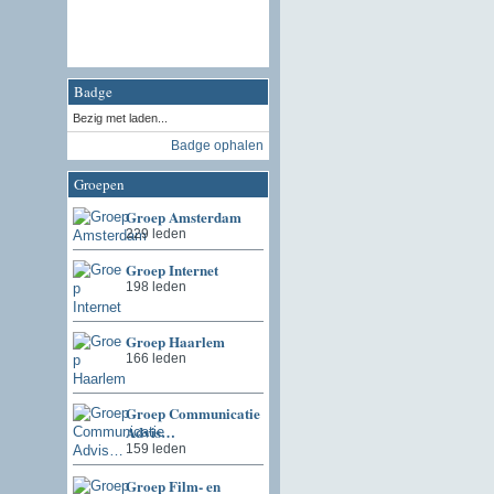
Badge
Bezig met laden...
Badge ophalen
Groepen
Groep Amsterdam
229 leden
Groep Internet
198 leden
Groep Haarlem
166 leden
Groep Communicatie
Advis…
159 leden
Groep Film- en