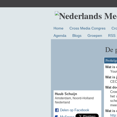
Home
Cross Media Congres
Cr
Agenda
Blogs
Groepen
RSS
De 
Profiel
Wat is 
Your
Wat is 
CE
Wat doe
Crow
Huub Schuijn
het 
Amsterdam, Noord-Holland
sche
Nederland
meer
Delen op Facebook
Wat is 
http
MySpace