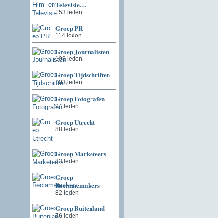
Televisie…
153 leden
Groep PR
114 leden
Groep Journalisten
109 leden
Groep Tijdschriften
103 leden
Groep Fotografen
94 leden
Groep Utrecht
88 leden
Groep Marketeers
83 leden
Groep
Reclamemakers
82 leden
Groep Buitenland
76 leden