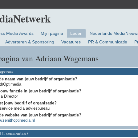
oss Media Awards
Mijn pagina
Leden
Nederlands MediaNieuw
Adverteren & Sponsoring
Vacatures
PR & Communicatie
P
pagina van Adriaan Wagemans
gegevens
de naam van jouw bedrijf of organisatie?
thOptimedia
jouw functie in jouw bedrijf of organisatie?
a Director
t jouw bedrijf of organisatie?
 service media adviesbureau
de website van jouw bedrijf of organisatie?
://zenithoptimedia.nl
d (1 commentaar)