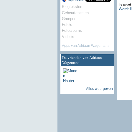
Je moet
Blogteksten
Wordt l
Gebeurtenissen
Groepen
Foto's
Fotoalbums
Video's
Apps van Adriaan Wagemans
De vrienden van Adriaan
Wagemans
Alles weergeven