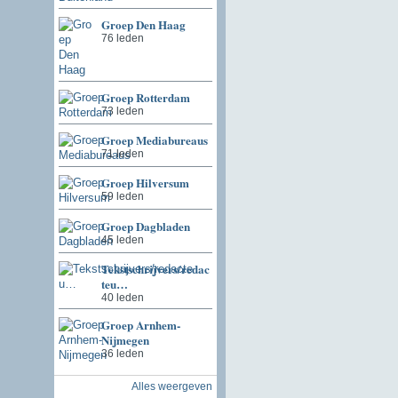
Groep Den Haag
76 leden
Groep Rotterdam
73 leden
Groep Mediabureaus
71 leden
Groep Hilversum
59 leden
Groep Dagbladen
45 leden
Tekstschrijvers/redac
teu…
40 leden
Groep Arnhem-
Nijmegen
36 leden
Alles weergeven