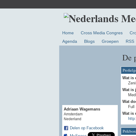
Home
Cross Media Congres
Cr
Agenda
Blogs
Groepen
RSS
De 
Profiel
Wat is 
Zeni
Wat is 
Medi
Wat doe
Full
Adriaan Wagemans
Wat is 
Amsterdam
http
Nederland
Delen op Facebook
Prikbor
MySpace