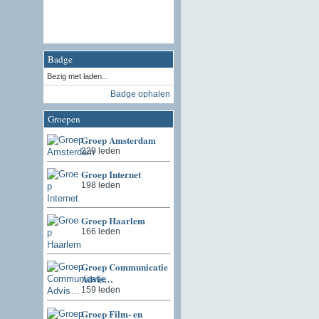
Badge
Bezig met laden...
Badge ophalen
Groepen
Groep Amsterdam
229 leden
Groep Internet
198 leden
Groep Haarlem
166 leden
Groep Communicatie
Advis…
159 leden
Groep Film- en