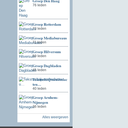
Groep Den Haag
76 leden
Groep Rotterdam
73 leden
Groep Mediabureaus
71 leden
Groep Hilversum
59 leden
Groep Dagbladen
45 leden
Tekstschrijvers/redac
teu…
40 leden
Groep Arnhem-
Nijmegen
36 leden
Alles weergeven