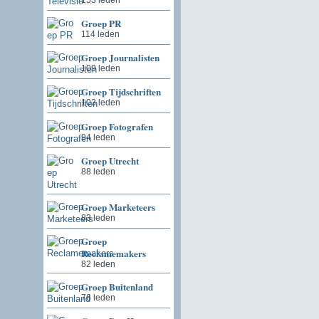
Groep PR
114 leden
Groep Journalisten
109 leden
Groep Tijdschriften
103 leden
Groep Fotografen
94 leden
Groep Utrecht
88 leden
Groep Marketeers
83 leden
Groep
Reclamemakers
82 leden
Groep Buitenland
76 leden