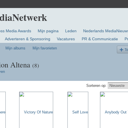
oss Media Awards
Mijn pagina
Leden
Nederlands MediaNieuw
Adverteren & Sponsoring
Vacatures
PR & Communicatie
P
Mijn albums
Mijn favorieten
T
ion Altena
(8)
ven
Sorteren op: