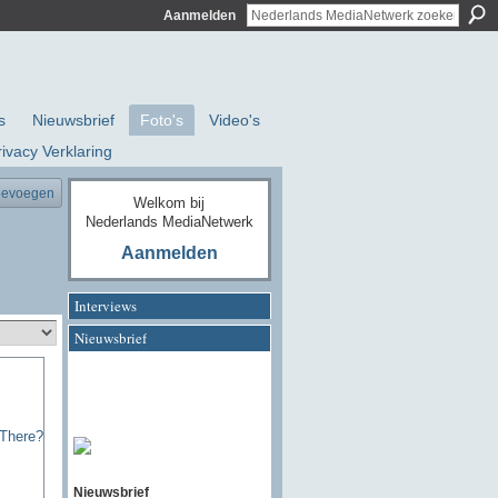
Aanmelden
s
Nieuwsbrief
Foto's
Video's
rivacy Verklaring
oevoegen
Welkom bij
Nederlands MediaNetwerk
Aanmelden
Interviews
Nieuwsbrief
Nieuwsbrief