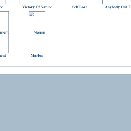
re
Victory Of Nature
Self Love
Anybody Out T
ment
Marion