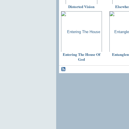
Distorted Vision
Elsewhe
Entering The House Of
Entangle
God