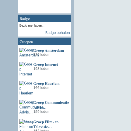
Badge
Bezig met laden...
Badge ophalen
Groepen
Groep Amsterdam
229 leden
Groep Internet
198 leden
Groep Haarlem
166 leden
Groep Communicatie
Advis…
159 leden
Groep Film- en
Televisie…
153 leden