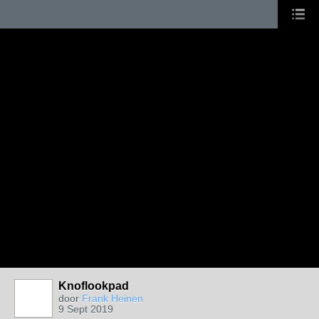
Knoflookpad
door
Frank Heinen
9 Sept 2019