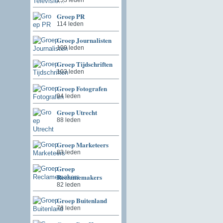
Groep PR
114 leden
Groep Journalisten
109 leden
Groep Tijdschriften
103 leden
Groep Fotografen
94 leden
Groep Utrecht
88 leden
Groep Marketeers
83 leden
Groep
Reclamemakers
82 leden
Groep Buitenland
76 leden