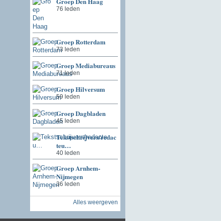
Groep Den Haag
76 leden
Groep Rotterdam
73 leden
Groep Mediabureaus
71 leden
Groep Hilversum
59 leden
Groep Dagbladen
45 leden
Tekstschrijvers/redac
teu…
40 leden
Groep Arnhem-
Nijmegen
36 leden
Alles weergeven