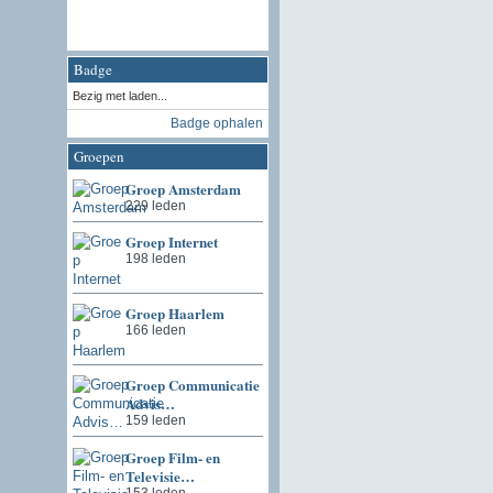
Badge
Bezig met laden...
Badge ophalen
Groepen
Groep Amsterdam
229 leden
Groep Internet
198 leden
Groep Haarlem
166 leden
Groep Communicatie
Advis…
159 leden
Groep Film- en
Televisie…
153 leden