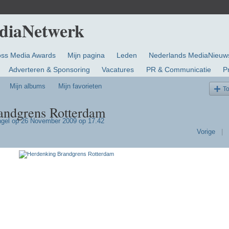
oss Media Awards
Mijn pagina
Leden
Nederlands MediaNieuw
Adverteren & Sponsoring
Vacatures
PR & Communicatie
P
Mijn albums
Mijn favorieten
T
andgrens Rotterdam
gel
op 26 November 2009 op 17.42
Vorige
|