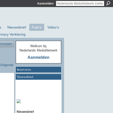
Aanmelden
s
Nieuwsbrief
Foto's
Video's
rivacy Verklaring
oevoegen
Welkom bij
Nederlands MediaNetwerk
Aanmelden
Volgende
Interviews
Nieuwsbrief
Nieuwsbrief