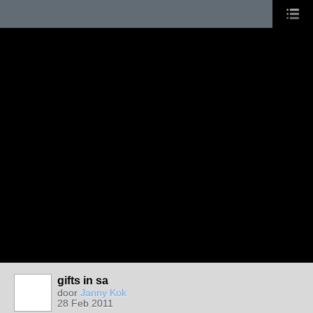
gifts in sa
door
Janny Kok
28 Feb 2011