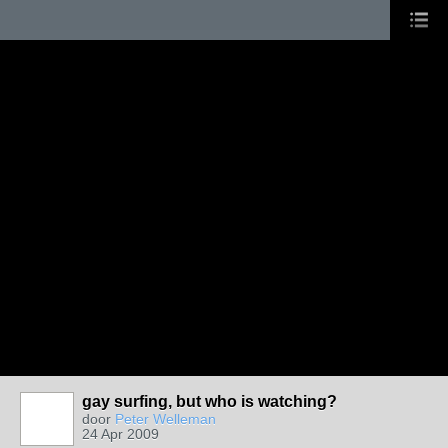
gay surfing, but who is watching?
door
Peter Welleman
24 Apr 2009