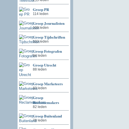
Groep PR
114 leden
Groep Journalisten
109 leden
Groep Tijdschriften
103 leden
Groep Fotografen
94 leden
Groep Utrecht
88 leden
Groep Marketeers
83 leden
Groep
Reclamemakers
82 leden
Groep Buitenland
76 leden