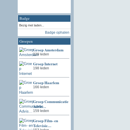
Badge
Bezig met laden...
Badge ophalen
Groepen
Groep Amsterdam
229 leden
Groep Internet
198 leden
Groep Haarlem
166 leden
Groep Communicatie
Advis…
159 leden
Groep Film- en
Televisie…
153 leden