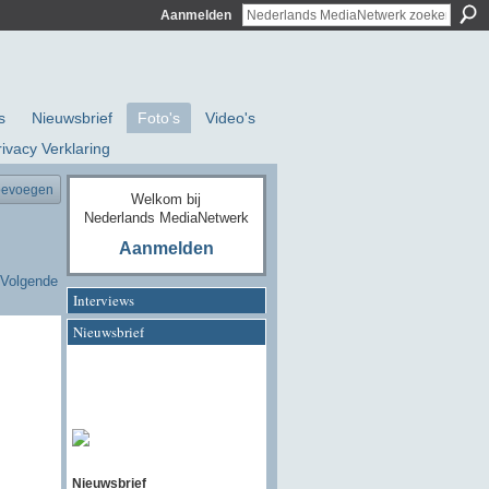
Aanmelden
s
Nieuwsbrief
Foto's
Video's
rivacy Verklaring
oevoegen
Welkom bij
Nederlands MediaNetwerk
Aanmelden
Volgende
Interviews
Nieuwsbrief
Nieuwsbrief