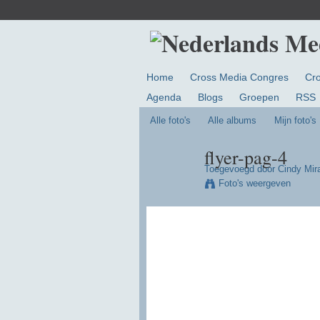
Home
Cross Media Congres
Cr
Agenda
Blogs
Groepen
RSS
Alle foto's
Alle albums
Mijn foto's
flyer-pag-4
Toegevoegd door
Cindy Mir
Foto's weergeven