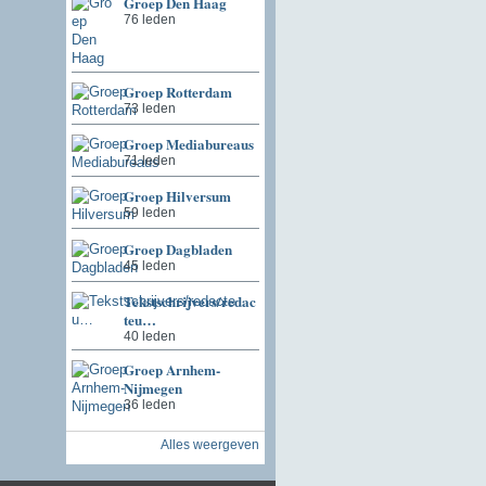
Groep Den Haag
76 leden
Groep Rotterdam
73 leden
Groep Mediabureaus
71 leden
Groep Hilversum
59 leden
Groep Dagbladen
45 leden
Tekstschrijvers/redac
teu…
40 leden
Groep Arnhem-
Nijmegen
36 leden
Alles weergeven