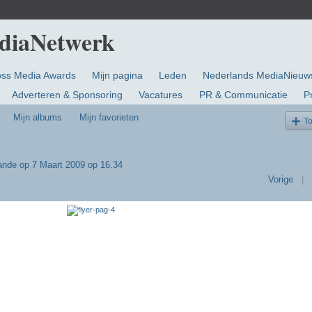
oss Media Awards
Mijn pagina
Leden
Nederlands MediaNieuw
Adverteren & Sponsoring
Vacatures
PR & Communicatie
P
Mijn albums
Mijn favorieten
T
ande
op 7 Maart 2009 op 16.34
Vorige
|